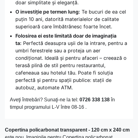
doar simplitate și eleganță.
O investiție pe termen lung:
Te bucuri de ea cel
puțin 10 ani, datorită materialelor de calitate
superioară care îmbătrânesc foarte încet.
Folosirea ei este limitată doar de imaginația
ta:
Perfectă deasupra ușii de la intrare, pentru a
umbri ferestrele sau a proteja un aer
condiționat. Ideală și pentru afaceri – creează o
terasă plină de stil pentru restaurantul,
cafeneaua sau hotelul tău. Poate fi soluția
perfectă și pentru spații publice: stații de
autobuz, automate ATM.
Aveţi întrebări? Sunaţi-ne la tel:
0726 338 138
în
timpul programului L-V între 08-16 .
Copertina policarbonat transparent - 120 cm x 240 cm
este nou. Imaginile pentru Copertina policarbonat