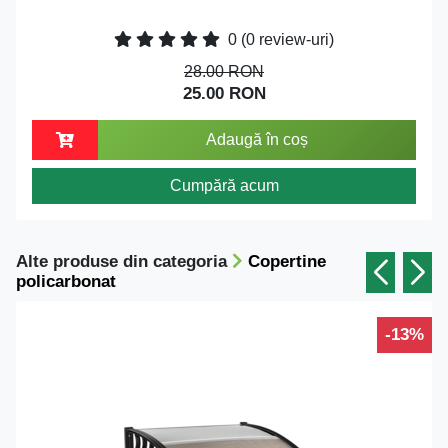
0
(0 review-uri)
28.00 RON
25.00 RON
Adaugă în coș
Cumpără acum
Alte produse din categoria
Copertine
policarbonat
-13%