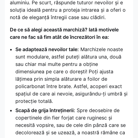
aluminiu. Pe scurt, răspunde tuturor nevoilor și e
soluția ideală pentru a proteja intrarea și a oferi o
notă de eleganță întregii case sau clădiri.
De ce să alegi această marchiză? Iată motivele
care ne fac să fim atât de încrezători în ea:
Se adaptează nevoilor tale:
Marchizele noaste
sunt modulare, astfel puteți alătura una, două
sau chiar mai multe pentru a obține
dimensiunea pe care o dorești! Poți ajusta
lățimea prin simpla alăturare a foilor de
policarbonat între brate. Astfel, acoperi exact
spațiul de care ai nevoie, asigurându-ți umbră și
protecție totală.
Scapă de grija întreținerii:
Spre deosebire de
copertinele din fier forjat care ruginesc și
necesită vopsire, sau de cele din pânză care se
decolorează și se uzează, a noastră rămâne ca