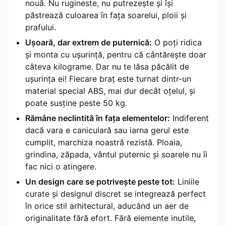
nouă. Nu rugineste, nu putrezește și își
păstrează culoarea în fața soarelui, ploii și
prafului.
Ușoară, dar extrem de puternică:
O poți ridica
și monta cu ușurință, pentru că cântărește doar
câteva kilograme. Dar nu te lăsa păcălit de
ușurința ei! Fiecare braț este turnat dintr-un
material special ABS, mai dur decât oțelul, și
poate susține peste 50 kg.
Rămâne neclintită în fața elementelor:
Indiferent
dacă vara e caniculară sau iarna gerul este
cumplit, marchiza noastră rezistă. Ploaia,
grindina, zăpada, vântul puternic și soarele nu îi
fac nici o atingere.
Un design care se potrivește peste tot:
Liniile
curate și designul discret se integrează perfect
în orice stil arhitectural, aducând un aer de
originalitate fără efort. Fără elemente inutile,