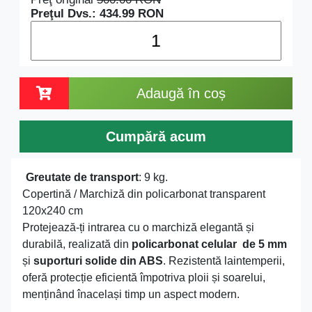
Preţul Dvs.:
434.99
RON
Adaugă în coș
Cumpără acum
Greutate de transport
: 9 kg.
Copertină / Marchiză din policarbonat transparent
120x240 cm
Protejează-ți intrarea cu o marchiză elegantă și
durabilă, realizată din
policarbonat celular de 5 mm
și
suporturi solide din ABS
. Rezistentă laintemperii,
oferă protecție eficientă împotriva ploii și soarelui,
menținând înacelași timp un aspect modern.