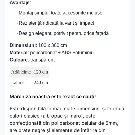
Avantaje:
Montaj simplu, toate accesoriile incluse
·
Rezistență ridicată la vânt și impact
·
Design elegant, potrivit pentru orice fațadă
·
Dimensiuni:
100 x 300 cm
Material:
policarbonat + ABS +aluminiu
Culoare:
transparent
Adăncime
120 cm
Lățime
240 cm
Marchiza noastră este exact ce cauți!
Este disponibilă în mai multe dimensiuni și în două
culori clasice (alb opac și maro), este
confecționată din policarbonat celular de 5mm,
are brate negre și elemente de întărire din