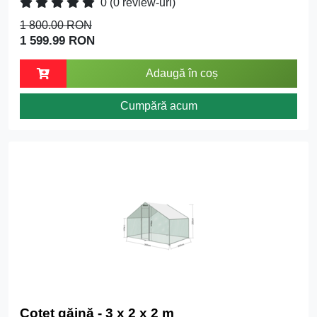
0
(0 review-uri)
1 800.00 RON
1 599.99 RON
Adaugă în coș
Cumpără acum
Coteț găină - 3 x 2 x 2 m