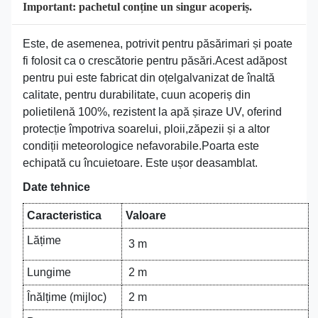
Important: pachetul conține un singur acoperiș.
Este, de asemenea, potrivit pentru păsărimari și poate
fi folosit ca o crescătorie pentru păsări.Acest adăpost
pentru pui este fabricat din oțelgalvanizat de înaltă
calitate, pentru durabilitate, cuun acoperiș din
polietilenă 100%, rezistent la apă șiraze UV, oferind
protecție împotriva soarelui, ploii,zăpezii și a altor
condiții meteorologice nefavorabile.Poarta este
echipată cu încuietoare. Este ușor deasamblat.
Date tehnice
Caracteristica
Valoare
Lățime
3 m
Lungime
2 m
Înălțime (mijloc)
2 m