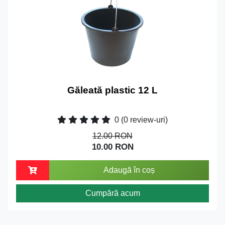
Găleată plastic 12 L
0
(0 review-uri)
12.00 RON
10.00 RON
Adaugă în coș
Cumpără acum