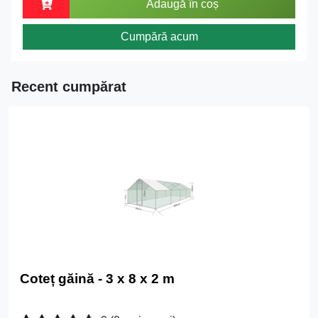
Adaugă în coș
Cumpără acum
Recent cumpărat
Coteț găină - 3 x 8 x 2 m