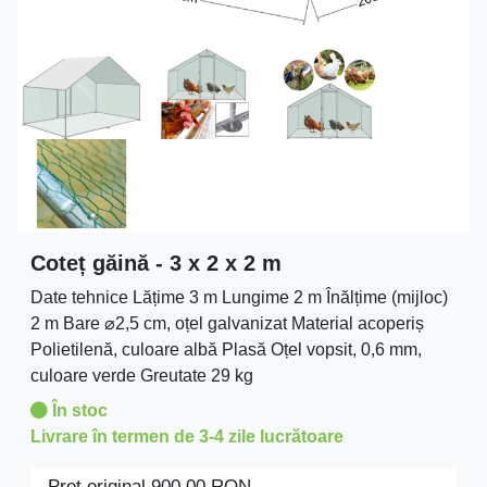
Coteț găină - 3 x 2 x 2 m
Date tehnice Lățime 3 m Lungime 2 m Înălțime (mijloc)
2 m Bare ⌀2,5 cm, oțel galvanizat Material acoperiș
Polietilenă, culoare albă Plasă Oțel vopsit, 0,6 mm,
culoare verde Greutate 29 kg
În stoc
Livrare în termen de 3-4 zile lucrătoare
Preţ original
900.00
RON