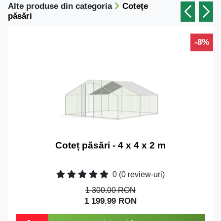
Alte produse din categoria
Cotețe
păsări
-8%
Coteț păsări - 4 x 4 x 2 m
0
(0 review-uri)
1 300.00 RON
1 199.99 RON