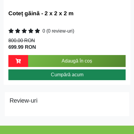
Coteț găină - 2 x 2 x 2 m
0
(0 review-uri)
800.00 RON
699.99 RON
Adaugă în coș
Cumpără acum
Review-uri