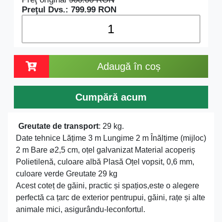
Preţul Dvs.:
799.99
RON
Adaugă în coș
Cumpără acum
Greutate de transport
: 29 kg.
Date tehnice Lățime 3 m Lungime 2 m Înălțime (mijloc)
2 m Bare ⌀2,5 cm, oțel galvanizat Material acoperiș
Polietilenă, culoare albă Plasă Oțel vopsit, 0,6 mm,
culoare verde Greutate 29 kg
Acest coteț de găini, practic și spațios,este o alegere
perfectă ca țarc de exterior pentrupui, găini, rațe și alte
animale mici, asigurându-leconfortul.