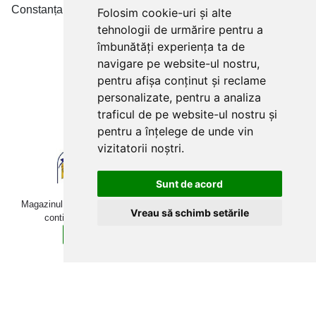
Constanța • Craiova
Folosim cookie-uri și alte
tehnologii de urmărire pentru a
Plăți cu card bancar prin
îmbunătăți experiența ta de
navigare pe website-ul nostru,
pentru afișa conținut și reclame
personalizate, pentru a analiza
traficul de pe website-ul nostru și
pentru a înțelege de unde vin
vizitatorii noștri.
Sunt de acord
Magazinul online betoniera-roaba.ro folosește cookies. Navigând în
Vreau să schimb setările
continuare, îți exprimi acordul pentru folosirea acestora.
Sunt de acord
Află mai multe detalii aici.
Copyright © 2009-2026 betoniera-roaba.ro. Toate drepturile