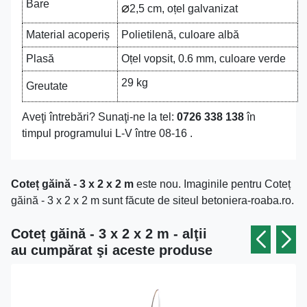
Bare
⌀
2,5 cm, oțel galvanizat
Material acoperiș
Polietilenă, culoare albă
Plasă
Oțel vopsit, 0.6 mm, culoare verde
29 kg
Greutate
Aveţi întrebări? Sunaţi-ne la tel:
0726 338 138
în
timpul programului L-V între 08-16 .
Coteț găină - 3 x 2 x 2 m
este nou. Imaginile pentru Coteț
găină - 3 x 2 x 2 m sunt făcute de siteul betoniera-roaba.ro.
Coteț găină - 3 x 2 x 2 m - alţii
au cumpărat şi aceste produse