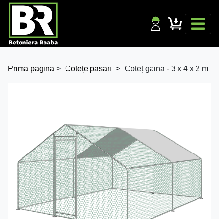
Prima pagină
>
Cotețe păsări
>
Coteț găină - 3 x 4 x 2 m