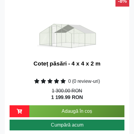
-8%
Coteț păsări - 4 x 4 x 2 m
0
(0 review-uri)
1 300.00 RON
1 199.99 RON
Adaugă în coș
Cumpără acum