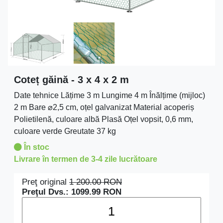
Coteț găină - 3 x 4 x 2 m
Date tehnice Lățime 3 m Lungime 4 m Înălțime (mijloc)
2 m Bare ⌀2,5 cm, oțel galvanizat Material acoperiș
Polietilenă, culoare albă Plasă Oțel vopsit, 0,6 mm,
culoare verde Greutate 37 kg
În stoc
Livrare în termen de 3-4 zile lucrătoare
Preţ original
1 200.00
RON
Preţul Dvs.:
1099.99
RON