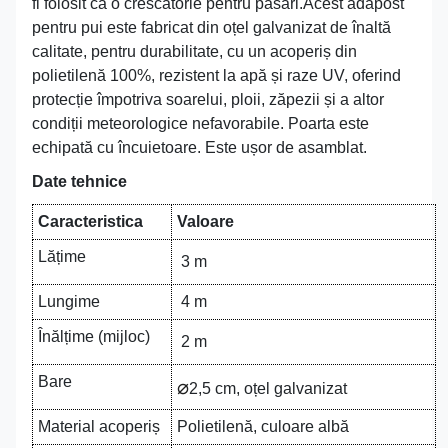
fi folosit ca o crescătorie pentru păsări.Acest adăpost
pentru pui este fabricat din oțel galvanizat de înaltă
calitate, pentru durabilitate, cu un acoperiș din
polietilenă 100%, rezistent la apă și raze UV, oferind
protecție împotriva soarelui, ploii, zăpezii și a altor
condiții meteorologice nefavorabile. Poarta este
echipată cu încuietoare. Este ușor de asamblat.
Date tehnice
Caracteristica
Valoare
Lățime
3 m
Lungime
4 m
Înălțime (mijloc)
2 m
Bare
⌀
2,5 cm, oțel galvanizat
Material acoperiș
Polietilenă, culoare albă