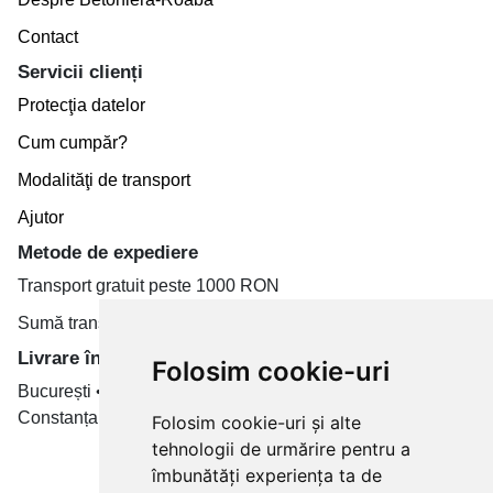
Contact
Servicii clienți
Protecţia datelor
Cum cumpăr?
Modalităţi de transport
Ajutor
Metode de expediere
Transport gratuit peste 1000 RON
Sumă transport de la 19.99 RON
Livrare în toate țară
Folosim cookie-uri
București • Cluj-Napoca • Brașov • Timișoara • Iași •
Constanța • Craiova
Folosim cookie-uri și alte
tehnologii de urmărire pentru a
Plăți cu card bancar prin
îmbunătăți experiența ta de