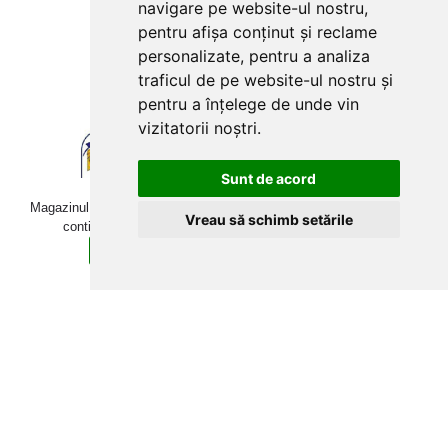
navigare pe website-ul nostru,
pentru afișa conținut și reclame
personalizate, pentru a analiza
traficul de pe website-ul nostru și
pentru a înțelege de unde vin
vizitatorii noștri.
Sunt de acord
Magazinul online betoniera-roaba.ro folosește cookies. Navigând în
Vreau să schimb setările
continuare, îți exprimi acordul pentru folosirea acestora.
Sunt de acord
Află mai multe detalii aici.
Copyright © 2009-2026 betoniera-roaba.ro. Toate drepturile
rezervate Toate prețurile includ TVA!
Web Development:
Techraze