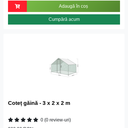
Adaugă în coș
Cumpără acum
Coteț găină - 3 x 2 x 2 m
0
(0 review-uri)