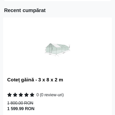
Recent cumpărat
Coteț găină - 3 x 8 x 2 m
0
(0 review-uri)
1 800.00 RON
1 599.99 RON