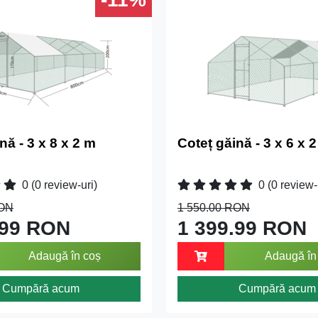
nă - 3 x 8 x 2 m
Coteț găină - 3 x 6 x 
0
(0 review-uri)
0
(0 review-
RON
1 550.00 RON
.99 RON
1 399.99 RON
Adaugă în coș
Adaugă în
Cumpără acum
Cumpără acum