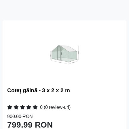
Coteț găină - 3 x 2 x 2 m
0
(0 review-uri)
900.00 RON
799.99 RON