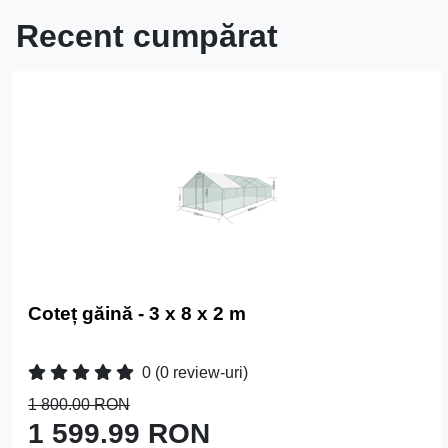
Recent cumpărat
Coteț găină - 3 x 8 x 2 m
0
(0 review-uri)
1 800.00 RON
1 599.99 RON