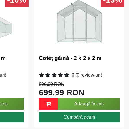
2 m
Coteț găină - 2 x 2 x 2 m
uri)
0
(0 review-uri)
800.00 RON
699.99 RON
 coș
Adaugă în coș
Cumpără acum