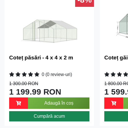
Coteț păsări - 4 x 4 x 2 m
Coteț găi
0
(0 review-uri)
1 300.00 RON
1 800.00 
1 199.99 RON
1 599
Adaugă în coș
Cumpără acum