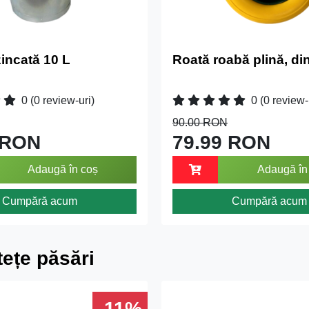
zincată 10 L
Roată roabă plină, din
0
(0 review-uri)
0
(0 review-
90.00 RON
 RON
79.99 RON
Adaugă în coș
Adaugă în
Cumpără acum
Cumpără acum
ețe păsări
-11%