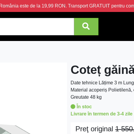
în România este de la 19,99 RON. Transport GRATUIT pentru c
Coteț găină
Date tehnice Lățime 3 m Lungi
Material acoperiș Polietilenă,
Greutate 48 kg
În stoc
Livrare în termen de 3-4 zile
Preţ original
1 550