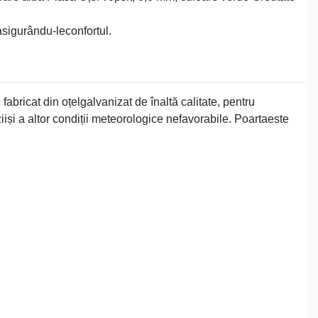
 asigurându-leconfortul.
fabricat din oțelgalvanizat de înaltă calitate, pentru
ziiși a altor condiții meteorologice nefavorabile. Poartaeste