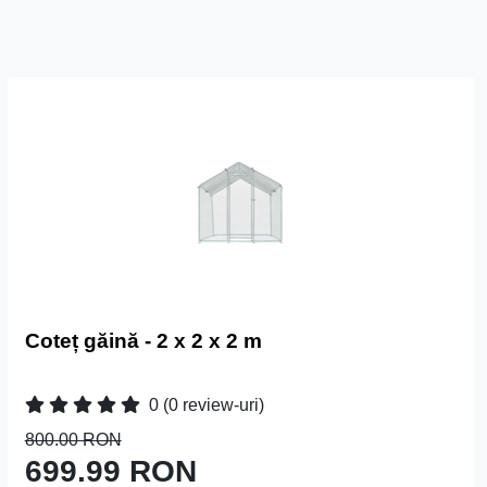
Coteț găină - 2 x 2 x 2 m
0
(0 review-uri)
800.00 RON
699.99 RON