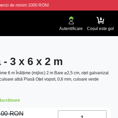
omenzi de minim 1000 RON!
Autentificare
Coșul este gol
 - 3 x 6 x 2 m
me 6 m Înălțime (mijloc) 2 m Bare ⌀2,5 cm, oțel galvanizat
 culoare albă Plasă Oțel vopsit, 0,6 mm, culoare verde
 lucrătoare
.00
RON