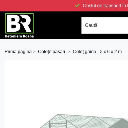
Costul de transport 
Caută
Prima pagină
>
Cotețe păsări
>
Coteț găină - 3 x 6 x 2 m