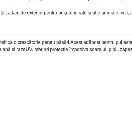
tă ca țarc de exterior pentru pui,găini, rațe și alte animale mici,
osit ca o crescătorie pentru păsări.Acest adăpost pentru pui este 
a apă și razeUV, oferind protecție împotriva soarelui, ploii, zăpe