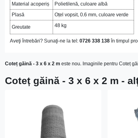
Material acoperiș
Polietilenă, culoare albă
Plasă
Oțel vopsit, 0.6 mm, culoare verde
48 kg
Greutate
Aveţi întrebări? Sunaţi-ne la tel:
0726 338 138
în timpul pro
Coteț găină - 3 x 6 x 2 m
este nou. Imaginile pentru Coteț găi
Coteț găină - 3 x 6 x 2 m - a