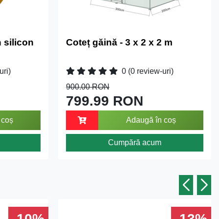
 silicon
Coteț găină - 3 x 2 x 2 m
uri)
0
(0 review-uri)
900.00 RON
799.99 RON
 coș
Adaugă în coș
Cumpără acum
-10%
-13%