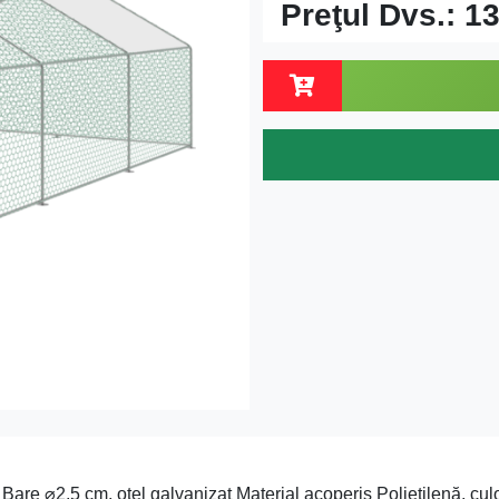
Preţul Dvs.:
13
Bare ⌀2,5 cm, oțel galvanizat Material acoperiș Polietilenă, cul