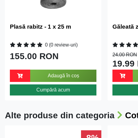
Plasă rabitz - 1 x 25 m
Găleată 
0
(0 review-uri)
155.00 RON
24.00 RON
19.99
Adaugă în coș
Cumpără acum
Alte produse din categoria
Cot
-8%