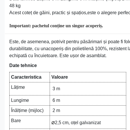
48 kg
Acest coteț de găini, practic și spațios,este o alegere perfec
Important: pachetul conține un singur acoperiș.
Este, de asemenea, potrivit pentru păsărimari și poate fi fol
durabilitate, cu unacoperiș din polietilenă 100%, rezistent l
echipată cu încuietoare. Este ușor de asamblat.
Date tehnice
Caracteristica
Valoare
Lățime
3 m
Lungime
6 m
Înălțime (mijloc)
2 m
Bare
⌀
2,5 cm, oțel galvanizat