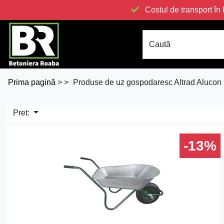
Costul de transport 
Caută
Prima pagină
>
>
Produse de uz gospodaresc Altrad Alucon
Pret:
-13%