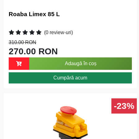
Roaba Limex 85 L
(0 review-uri)
310.00 RON
270.00 RON
Adaugă în coș
Cumpără acum
-23%