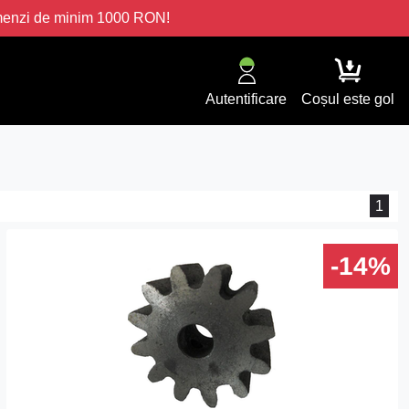
omenzi de minim 1000 RON!
Autentificare
Coșul este gol
1
-14%