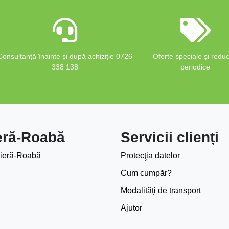
Consultanță înainte și după achiziție 0726
Oferte speciale și reduc
338 138
periodice
eră-Roabă
Servicii clienți
ieră-Roabă
Protecţia datelor
Cum cumpăr?
Modalităţi de transport
Ajutor