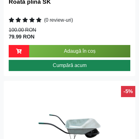
Roată plină SK
(0 review-uri)
100.00 RON
79.99 RON
Adaugă în coș
Cumpără acum
-5%