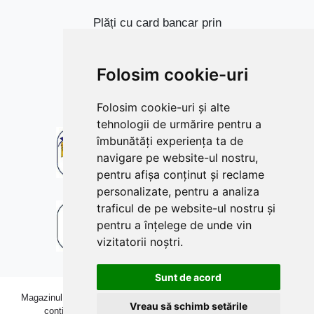
Plăți cu card bancar prin
Folosim cookie-uri
Folosim cookie-uri și alte
tehnologii de urmărire pentru a
îmbunătăți experiența ta de
navigare pe website-ul nostru,
pentru afișa conținut și reclame
personalizate, pentru a analiza
traficul de pe website-ul nostru și
pentru a înțelege de unde vin
vizitatorii noștri.
Sunt de acord
Copyright © 2009-2026 betoniera-roaba.ro. Toate drepturile
Magazinul online betoniera-roaba.ro folosește cookies. Navigând în
rezervate Toate prețurile includ TVA!
Vreau să schimb setările
continuare, îți exprimi acordul pentru folosirea acestora.