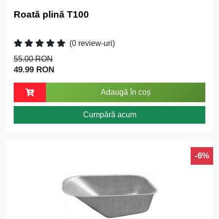
Roată plină T100
(0 review-uri)
55.00 RON
49.99 RON
Adaugă în coș
Cumpără acum
-6%