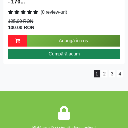
- 170...
(0 review-uri)
125.00 RON
100.00 RON
Adaugă în coș
Cumpără acum
1
2
3
4
Plată rapidă și sigură, direct online!