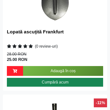
Lopată ascuţită Frankfurt
(0 review-uri)
28.00 RON
25.00 RON
Adaugă în coș
Cumpără acum
-11%