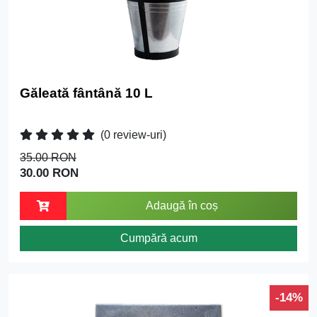
Găleată fântână 10 L
(0 review-uri)
35.00 RON
30.00 RON
Adaugă în coș
Cumpără acum
-14%