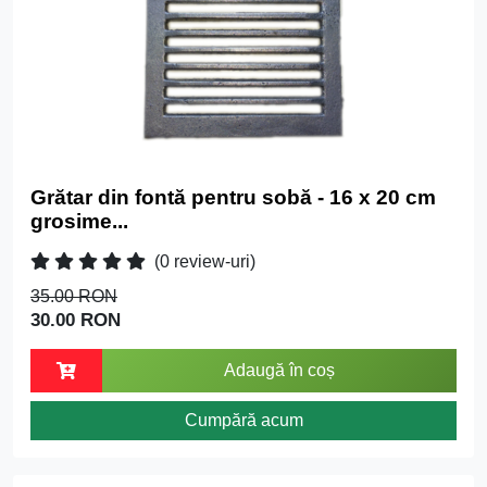
Grătar din fontă pentru sobă - 16 x 20 cm
grosime...
(0 review-uri)
35.00 RON
30.00 RON
Adaugă în coș
Cumpără acum