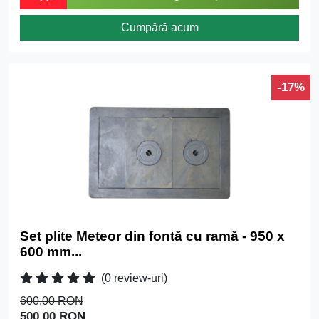
Cumpără acum
-17%
Set plite Meteor din fontă cu ramă - 950 x
600 mm...
(0 review-uri)
600.00 RON
500.00 RON