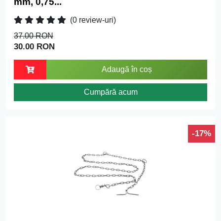
mm, 0,75...
(0 review-uri)
37.00 RON
30.00 RON
Adaugă în coș
Cumpără acum
-17%