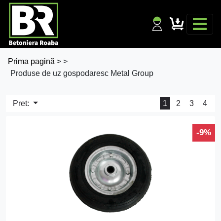
Prima pagină
>
>
Produse de uz gospodaresc Metal Group
Pret:
1
2
3
4
-9%