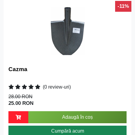
-11%
Cazma
(0 review-uri)
28.00 RON
25.00 RON
Adaugă în coș
Cumpără acum