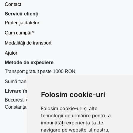
Contact
Servicii clienți
Protecţia datelor
Cum cumpăr?
Modalităţi de transport
Ajutor
Metode de expediere
Transport gratuit peste 1000 RON
Sumă transport de la 19.99 RON
Livrare în toate țară
Folosim cookie-uri
București • Cluj-Napoca • Brașov • Timișoara • Iași •
Constanța • Craiova
Folosim cookie-uri și alte
tehnologii de urmărire pentru a
Plăți cu card bancar prin
îmbunătăți experiența ta de
navigare pe website-ul nostru,