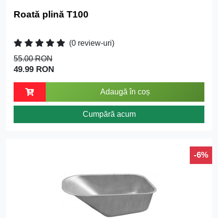
Roată plină T100
(0 review-uri)
55.00 RON
49.99 RON
Adaugă în coș
Cumpără acum
-6%