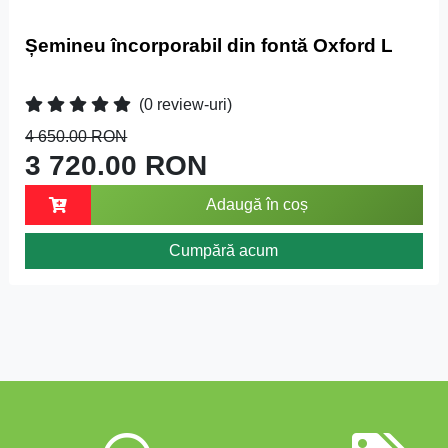
Șemineu încorporabil din fontă Oxford L
(0 review-uri)
4 650.00 RON
3 720.00 RON
Adaugă în coș
Cumpără acum