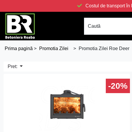
Costul de transport 
Caută
Prima pagină
>
Promotia Zilei
>
Promotia Zilei Roe Deer
Pret:
-20%