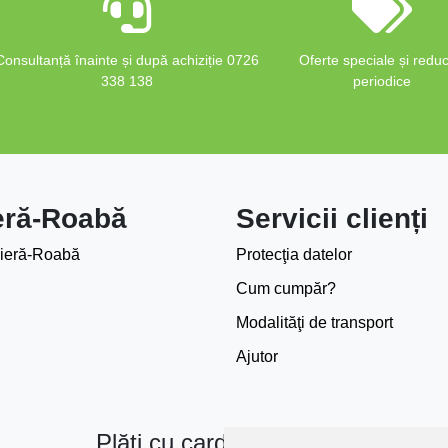
Consultanță înainte și după achiziție 0726
Oferte speciale și reduc
338 138
periodice
eră-Roabă
Servicii clienți
ieră-Roabă
Protecţia datelor
Cum cumpăr?
Modalităţi de transport
Ajutor
Plăți cu card bancar prin