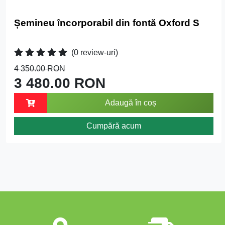
Șemineu încorporabil din fontă Oxford S
(0 review-uri)
4 350.00 RON
3 480.00 RON
Adaugă în coș
Cumpără acum