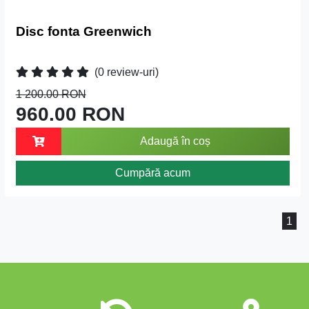
Disc fonta Greenwich
(0 review-uri)
1 200.00 RON
960.00 RON
Adaugă în coș
Cumpără acum
1