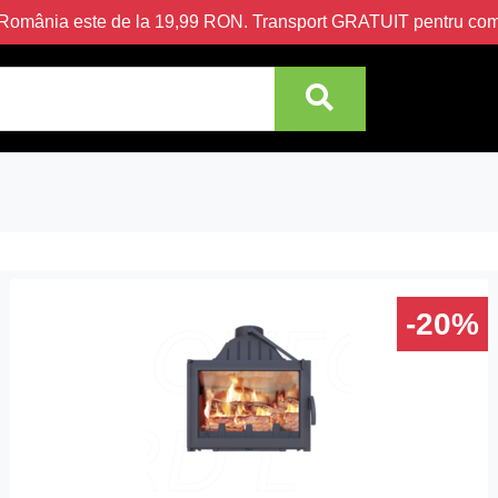
în România este de la 19,99 RON. Transport GRATUIT pentru c
-20%