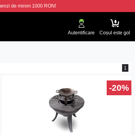
omenzi de minim 1000 RON!
Autentificare
Coșul este gol
1
-20%