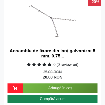
-20%
Ansamblu de fixare din lanț galvanizat 5
mm, 0,75...
0
(0 review-uri)
25.00 RON
20.00 RON
Adaugă în coș
Cumpără acum