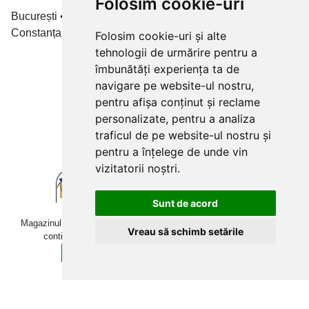
Folosim cookie-uri
București • Cluj-Napoca • Brașov • Timișoara • Iași •
Constanța • Craiova
Folosim cookie-uri și alte
tehnologii de urmărire pentru a
Plăți cu card bancar prin
îmbunătăți experiența ta de
navigare pe website-ul nostru,
pentru afișa conținut și reclame
personalizate, pentru a analiza
traficul de pe website-ul nostru și
pentru a înțelege de unde vin
vizitatorii noștri.
Sunt de acord
Magazinul online betoniera-roaba.ro folosește cookies. Navigând în
Vreau să schimb setările
continuare, îți exprimi acordul pentru folosirea acestora.
Sunt de acord
Află mai multe detalii aici.