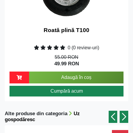
Roată plină T100
0
(0 review-uri)
55.00 RON
49.99 RON
Adaugă în coș
Cumpără acum
Alte produse din categoria
Uz
gospodăresc