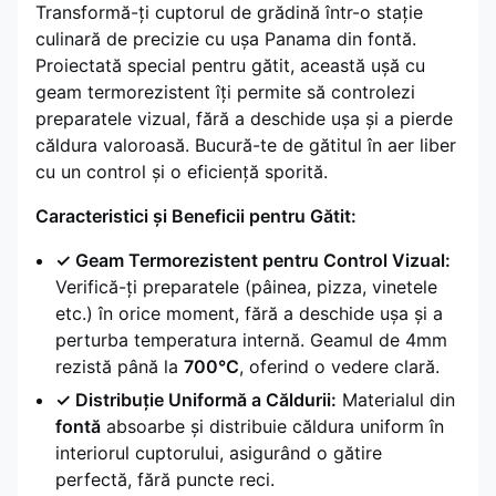
Transformă-ți cuptorul de grădină într-o stație
culinară de precizie cu ușa Panama din fontă.
Proiectată special pentru gătit, această ușă cu
geam termorezistent îți permite să controlezi
preparatele vizual, fără a deschide ușa și a pierde
căldura valoroasă. Bucură-te de gătitul în aer liber
cu un control și o eficiență sporită.
Caracteristici și Beneficii pentru Gătit:
✓ Geam Termorezistent pentru Control Vizual:
Verifică-ți preparatele (pâinea, pizza, vinetele
etc.) în orice moment, fără a deschide ușa și a
perturba temperatura internă. Geamul de 4mm
rezistă până la
700°C
, oferind o vedere clară.
✓ Distribuție Uniformă a Căldurii:
Materialul din
fontă
absoarbe și distribuie căldura uniform în
interiorul cuptorului, asigurând o gătire
perfectă, fără puncte reci.