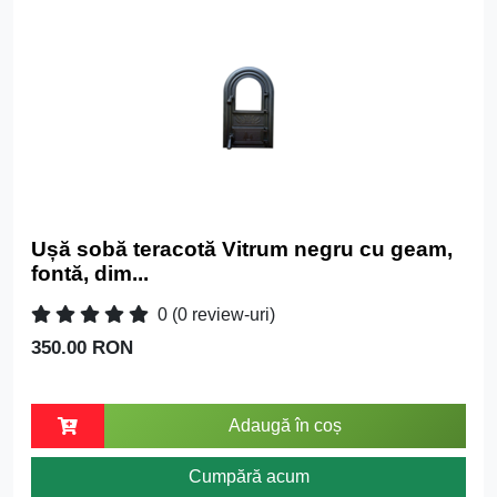
Ușă sobă teracotă Vitrum negru cu geam,
fontă, dim...
0
(0 review-uri)
350.00 RON
Adaugă în coș
Cumpără acum