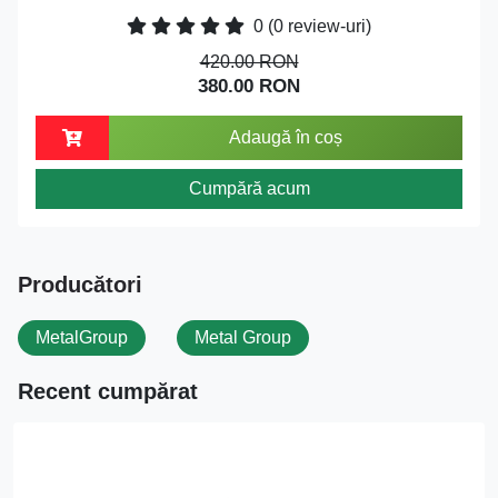
0
(0 review-uri)
420.00 RON
380.00 RON
Adaugă în coș
Cumpără acum
Producători
MetalGroup
Metal Group
Recent cumpărat