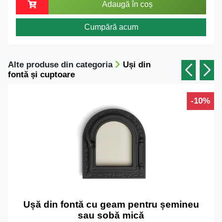
Adaugă în coș
Cumpără acum
Alte produse din categoria
Uși din
fontă și cuptoare
-10%
Ușă din fontă cu geam pentru șemineu
sau sobă mică