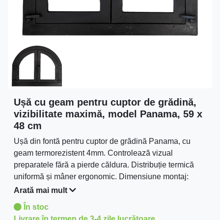
Ușă cu geam pentru cuptor de grădină,
vizibilitate maximă, model Panama, 59 x
48 cm
Ușă din fontă pentru cuptor de grădină Panama, cu
geam termorezistent 4mm. Controlează vizual
preparatele fără a pierde căldura. Distribuție termică
uniformă și mâner ergonomic. Dimensiune montaj:
50x39 cm.
Arată mai mult
În stoc
Livrare în termen de 3-4 zile lucrătoare