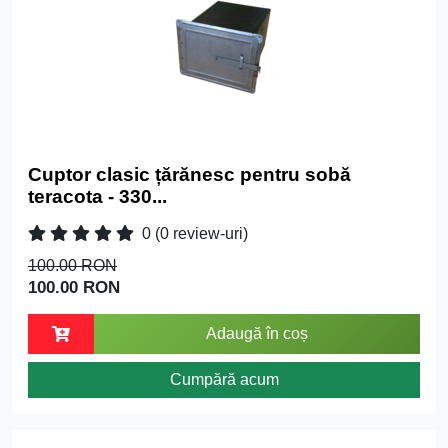
Cuptor clasic țărănesc pentru sobă
teracota - 330...
0
(0 review-uri)
100.00 RON
100.00 RON
Adaugă în coș
Cumpără acum