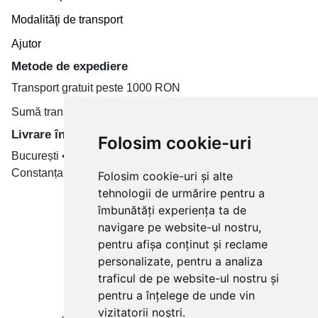
Modalităţi de transport
Ajutor
Metode de expediere
Transport gratuit peste 1000 RON
Sumă transport de la 19.99 RON
Livrare în toate țară
Folosim cookie-uri
București • Cluj-Napoca • Brașov • Timișoara • Iași •
Constanța • Craiova
Folosim cookie-uri și alte
tehnologii de urmărire pentru a
Plăți cu card bancar prin
îmbunătăți experiența ta de
navigare pe website-ul nostru,
pentru afișa conținut și reclame
personalizate, pentru a analiza
traficul de pe website-ul nostru și
pentru a înțelege de unde vin
vizitatorii noștri.