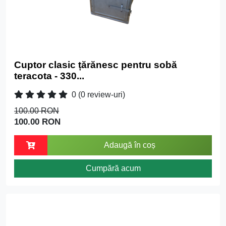
Cuptor clasic țărănesc pentru sobă
teracota - 330...
0
(0 review-uri)
100.00 RON
100.00 RON
Adaugă în coș
Cumpără acum