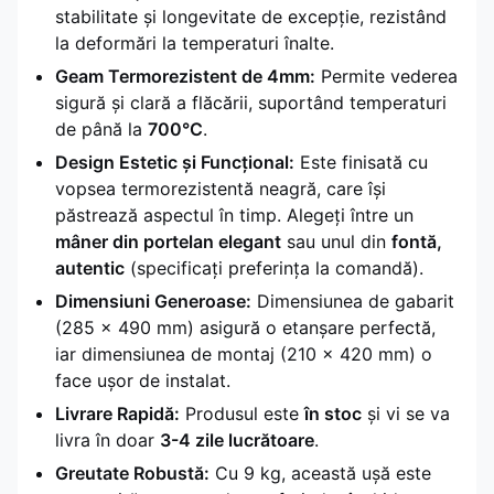
stabilitate și longevitate de excepție, rezistând
la deformări la temperaturi înalte.
Geam Termorezistent de 4mm:
Permite vederea
sigură și clară a flăcării, suportând temperaturi
de până la
700°C
.
Design Estetic și Funcțional:
Este finisată cu
vopsea termorezistentă neagră, care își
păstrează aspectul în timp. Alegeți între un
mâner din portelan elegant
sau unul din
fontă,
autentic
(specificați preferința la comandă).
Dimensiuni Generoase:
Dimensiunea de gabarit
(285 x 490 mm) asigură o etanșare perfectă,
iar dimensiunea de montaj (210 x 420 mm) o
face ușor de instalat.
Livrare Rapidă:
Produsul este
în stoc
și vi se va
livra în doar
3-4 zile lucrătoare
.
Greutate Robustă:
Cu 9 kg, această ușă este