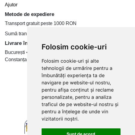
Ajutor
Metode de expediere
Transport gratuit peste 1000 RON
Sumă transport de la 19.99 RON
Livrare în toate țară
Folosim cookie-uri
București • Cluj-Napoca • Brașov • Timișoara • Iași •
Constanța • Craiova
Folosim cookie-uri și alte
tehnologii de urmărire pentru a
Plăți cu card bancar prin
îmbunătăți experiența ta de
navigare pe website-ul nostru,
pentru afișa conținut și reclame
personalizate, pentru a analiza
traficul de pe website-ul nostru și
pentru a înțelege de unde vin
vizitatorii noștri.
Sunt de acord