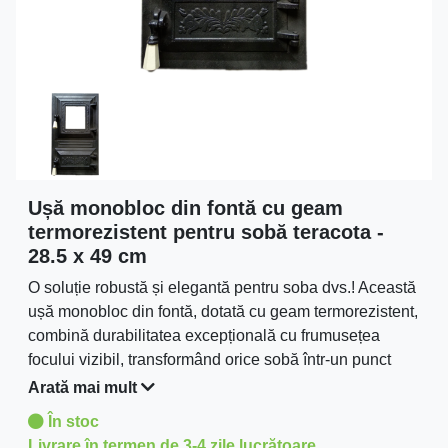
Ușă monobloc din fontă cu geam
termorezistent pentru sobă teracota -
28.5 x 49 cm
O soluție robustă și elegantă pentru soba dvs.! Această
ușă monobloc din fontă, dotată cu geam termorezistent,
combină durabilitatea excepțională cu frumusețea
focului vizibil, transformând orice sobă într-un punct
focal al casei.
Arată mai mult
În stoc
Livrare în termen de 3-4 zile lucrătoare