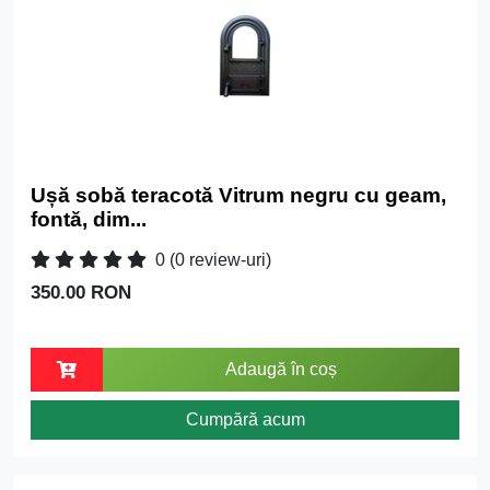
Ușă sobă teracotă Vitrum negru cu geam,
fontă, dim...
0
(0 review-uri)
350.00 RON
Adaugă în coș
Cumpără acum