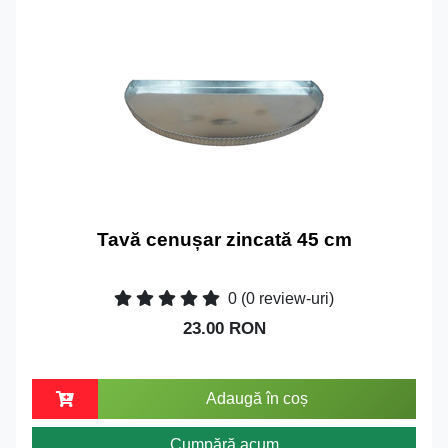
Tavă cenușar zincată 45 cm
0
(0 review-uri)
23.00 RON
Adaugă în coș
Cumpără acum