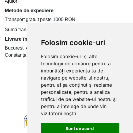
Ajutor
Metode de expediere
Transport gratuit peste 1000 RON
Sumă transport de la 19.99 RON
Livrare în toate țară
Folosim cookie-uri
București • Cluj-Napoca • Brașov • Timișoara • Iași •
Constanța • Craiova
Folosim cookie-uri și alte
tehnologii de urmărire pentru a
Plăți cu card bancar prin
îmbunătăți experiența ta de
navigare pe website-ul nostru,
pentru afișa conținut și reclame
personalizate, pentru a analiza
traficul de pe website-ul nostru și
pentru a înțelege de unde vin
vizitatorii noștri.
Sunt de acord