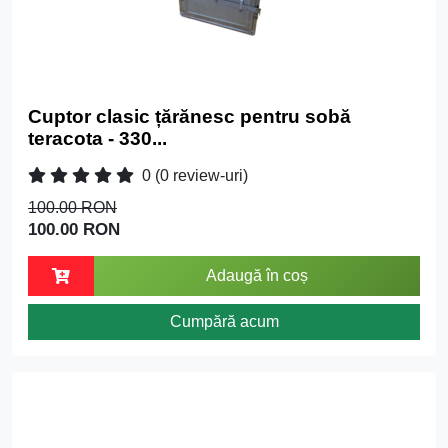
Cuptor clasic țărănesc pentru sobă
teracota - 330...
0
(0 review-uri)
100.00 RON
100.00 RON
Adaugă în coș
Cumpără acum