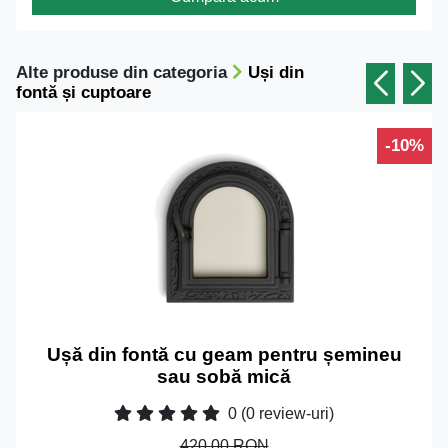
Alte produse din categoria
Uși din
fontă și cuptoare
-10%
Ușă din fontă cu geam pentru șemineu
sau sobă mică
0
(0 review-uri)
420.00 RON