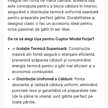
integral din fontă de înaltă calitate, această ușă
este concepută pentru a bloca căldura în interior,
asigurând o distribuție termică uniformă esențială
pentru preparate perfect gătite. Durabilitatea și
designul clasic o fac un accesoriu ideal pentru
orice pasionat de gătit în aer liber.
De ce să alegi Ușa pentru Cuptor Model Forjat?
✓ Izolație Termică Superioară:
Construcția
masivă din fontă asigură o etanșare eficientă,
prevenind scăparea căldurii și concentrând
energia termică pentru a găti mai eficient și a
economisi combustibil.
✓ Distribuție Uniformă a Căldurii:
Fonta
absoarbe și radiază căldura uniform, eliminând
punctele rece și garantând că preparatele tale
(de la pâine la vinete) sunt gătite perfect pe
toate părțile.