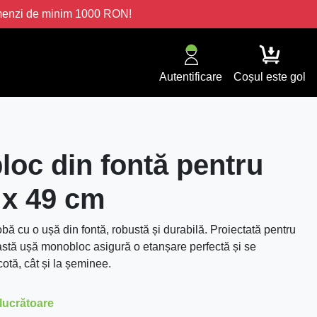
omenzi de minim 1000 RON!
Autentificare
Coșul este gol
oc din fontă pentru
 x 49 cm
obă cu o ușă din fontă, robustă și durabilă. Proiectată pentru
eastă ușă monobloc asigură o etanșare perfectă și se
cotă, cât și la șeminee.
 lucrătoare