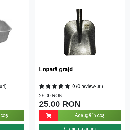
Lopată grajd
uri)
0
(0 review-uri)
28.00 RON
25.00 RON
 coș
Adaugă în coș
Cumpără acum