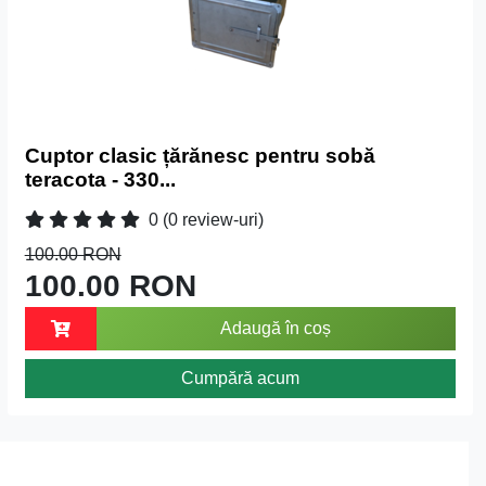
Cuptor clasic țărănesc pentru sobă
teracota - 330...
0
(0 review-uri)
100.00 RON
100.00 RON
Adaugă în coș
Cumpără acum