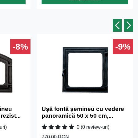
-8%
-9%
ineu
Ușă fontă șemineu cu vedere
ezist...
panoramică 50 x 50 cm,...
uri)
0
(0 review-uri)
770.00 RON