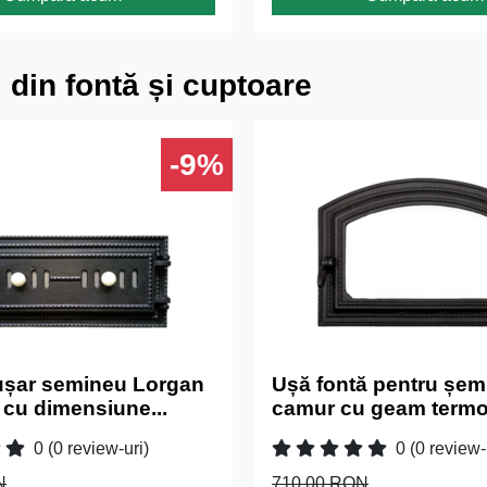
 din fontă și cuptoare
-9%
ușar semineu Lorgan
Ușă fontă pentru șem
 cu dimensiune...
camur cu geam termor
0
(0 review-uri)
0
(0 review-
N
710.00 RON