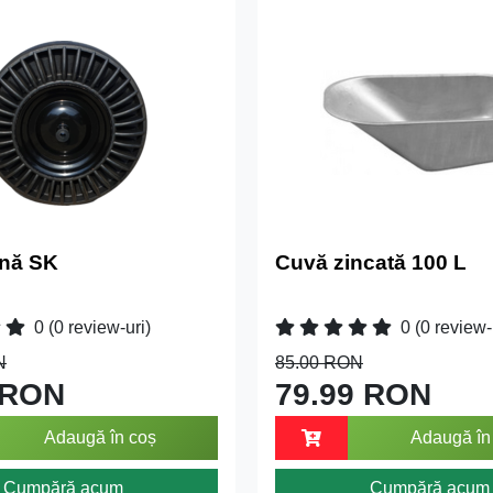
ină SK
Cuvă zincată 100 L
0
(0 review-uri)
0
(0 review-
N
85.00 RON
 RON
79.99 RON
Adaugă în coș
Adaugă în
Cumpără acum
Cumpără acum