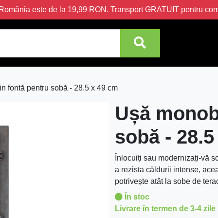
în România este de la 19,99 RON. Transport GRATUIT pentru c
n fontă pentru sobă - 28.5 x 49 cm
Ușă monobl
sobă - 28.5
Înlocuiți sau modernizați-vă s
a rezista căldurii intense, ac
potrivește atât la sobe de tera
În stoc
Livrare în termen de 3-4 zile