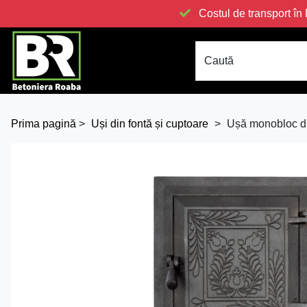
Costul de transport 
Caută
Prima pagină
>
Uși din fontă și cuptoare
>
Ușă monobloc di