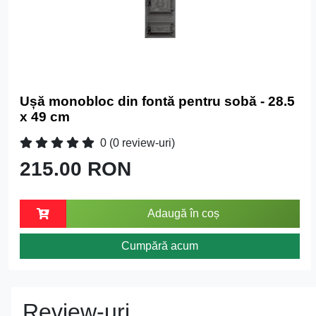
Ușă monobloc din fontă pentru sobă - 28.5
x 49 cm
0
(0 review-uri)
215.00 RON
Adaugă în coș
Cumpără acum
Review-uri