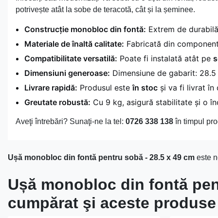
potrivește atât la sobe de teracotă, cât și la șeminee.
Construcție monobloc din fontă:
Extrem de durabilă 
Materiale de înaltă calitate:
Fabricată din componente 
Compatibilitate versatilă:
Poate fi instalată atât pe
s
Dimensiuni generoase:
Dimensiune de gabarit: 28.5 
Livrare rapidă:
Produsul este
în stoc
și va fi livrat î
Greutate robustă:
Cu 9 kg, asigură stabilitate și o în
Aveţi întrebări? Sunaţi-ne la tel:
0726 338 138
în timpul pro
Ușă monobloc din fontă pentru sobă - 28.5 x 49 cm
este n
Ușă monobloc din fontă pentr
cumpărat şi aceste produse