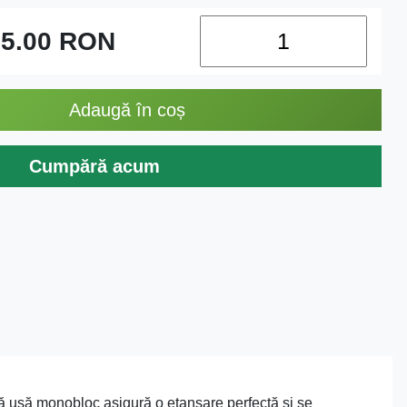
5.00
RON
Adaugă în coș
Cumpără acum
stă ușă monobloc asigură o etanșare perfectă și se