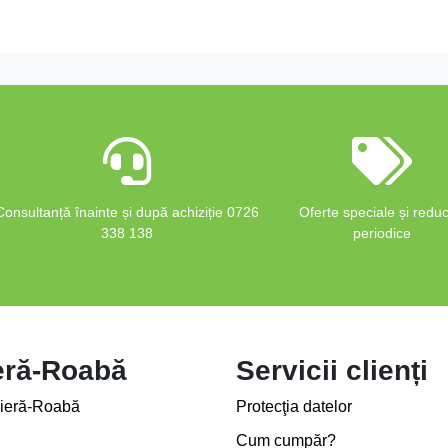
Consultanță înainte și după achiziție 0726
Oferte speciale și reduc
338 138
periodice
eră-Roabă
Servicii clienți
ieră-Roabă
Protecţia datelor
Cum cumpăr?