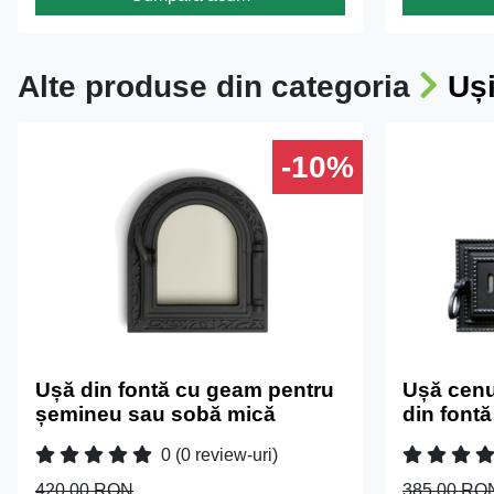
Alte produse din categoria
Uși
-10%
Ușă din fontă cu geam pentru
Ușă cen
șemineu sau sobă mică
din fontă
0
(0 review-uri)
420.00 RON
385.00 RO