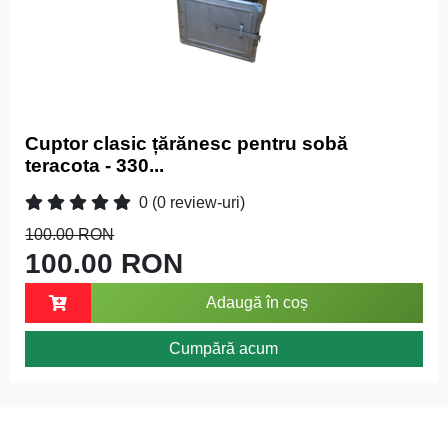
Cuptor clasic țărănesc pentru sobă
teracota - 330...
0
(0 review-uri)
100.00 RON
100.00 RON
Adaugă în coș
Cumpără acum