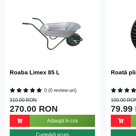
Roaba Limex 85 L
Roată pl
0
(0 review-uri)
310.00 RON
100.00 RO
270.00 RON
79.99
Adaugă în coș
Cumpără acum