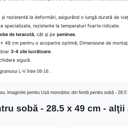
și rezistentă la deformări, asigurând o lungă durată de viaț
specializate, rezistente la temperaturi foarte ridicate.
obe de teracotă
, cât și pe
șeminee
.
x 49 cm pentru o acoperire optimă; Dimensiune de montaj: 
n doar
3-4 zile lucrătoare
.
chidere sigură.
gramului L-V între 08-16 .
ou. Imaginile pentru Ușă monobloc din fontă pentru sobă - 28.5 x
u sobă - 28.5 x 49 cm - alţii