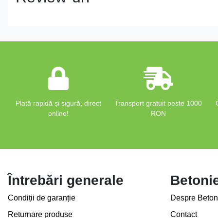
Plată rapidă și sigură, direct
Transport gratuit peste 1000
online!
RON
Întrebări generale
Betoni
Condiții de garanție
Despre Beton
Returnare produse
Contact