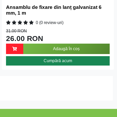
Ansamblu de fixare din lanț galvanizat 6
mm, 1 m
0
(0 review-uri)
31.00 RON
26.00 RON
Adaugă în coș
Cumpără acum