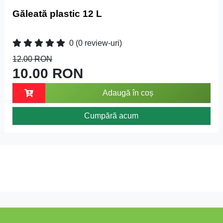
Găleată plastic 12 L
0
(0 review-uri)
12.00 RON
10.00 RON
Adaugă în coș
Cumpără acum