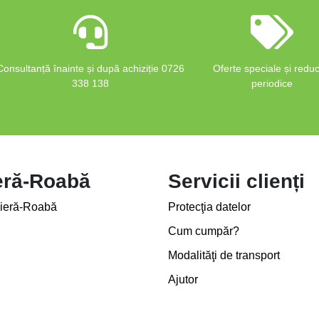
Consultanță înainte și după achiziție 0726
Oferte speciale și reduc
338 138
periodice
eră-Roabă
Servicii clienți
ieră-Roabă
Protecţia datelor
Cum cumpăr?
Modalităţi de transport
Ajutor