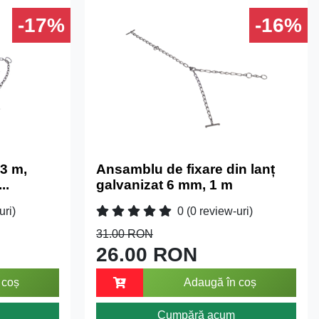
-17%
-16%
 3 m,
Ansamblu de fixare din lanț
..
galvanizat 6 mm, 1 m
uri)
0
(0 review-uri)
31.00 RON
26.00 RON
 coș
Adaugă în coș
Cumpără acum