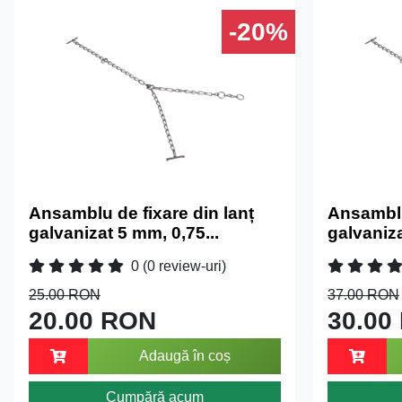
-20%
Ansamblu de fixare din lanț
Ansamblu
galvanizat 5 mm, 0,75...
galvaniza
0
(0 review-uri)
25.00 RON
37.00 RON
20.00 RON
30.00
Adaugă în coș
Cumpără acum