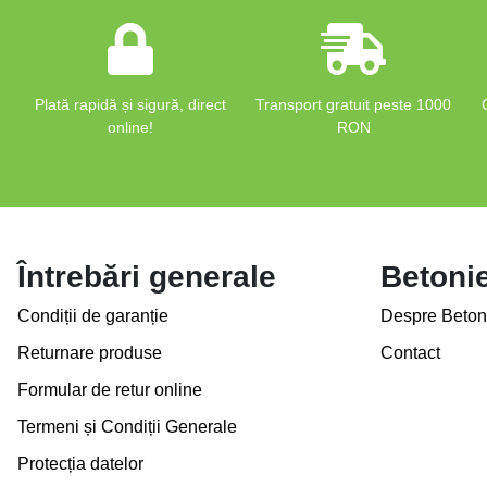
Plată rapidă și sigură, direct
Transport gratuit peste 1000
online!
RON
Întrebări generale
Betoni
Condiții de garanție
Despre Beton
Returnare produse
Contact
Formular de retur online
Termeni și Condiții Generale
Protecția datelor