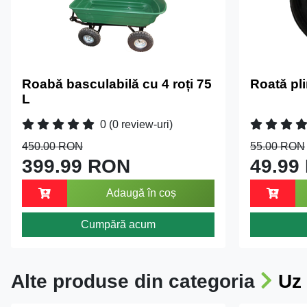
Roabă basculabilă cu 4 roți 75
Roată pl
L
0
(0 review-uri)
450.00 RON
55.00 RON
399.99 RON
49.99
Adaugă în coș
Cumpără acum
Alte produse din categoria
Uz