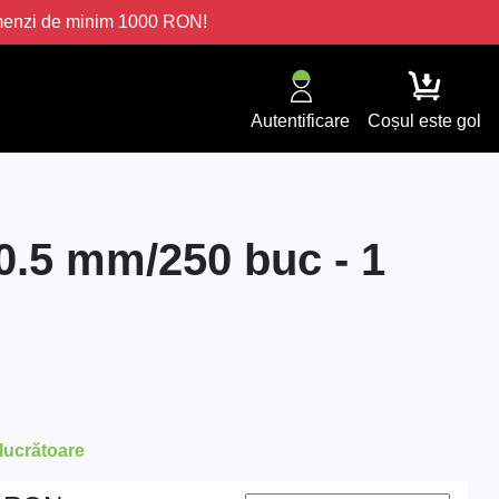
omenzi de minim 1000 RON!
Autentificare
Coșul este gol
60.5 mm/250 buc - 1
 lucrătoare