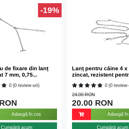
-19%
 de fixare din lanț
Lanț pentru câine 4 x
t 7 mm, 0,75...
zincat, rezistent pentr.
0
(0 review-uri)
0
(0 review-
24.00 RON
 RON
20.00 RON
Adaugă în coș
Adaugă în
Cumpără acum
Cumpără acum