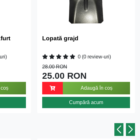
furt
Lopată grajd
uri)
0
(0 review-uri)
28.00 RON
25.00 RON
 coș
Adaugă în coș
Cumpără acum