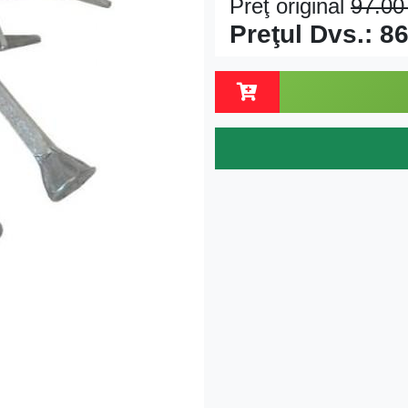
Preţ original
97.0
Preţul Dvs.:
86