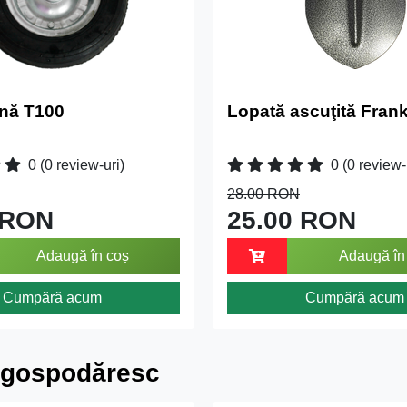
ină T100
Lopată ascuţită Frank
0
(0 review-uri)
0
(0 review-
28.00 RON
 RON
25.00 RON
Adaugă în coș
Adaugă în
Cumpără acum
Cumpără acum
 gospodăresc