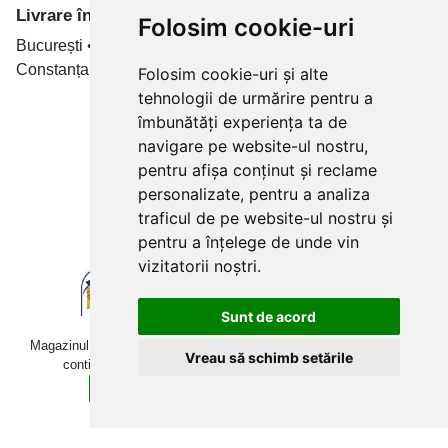
Livrare în toate țară
Folosim cookie-uri
București • Cluj-Napoca • Brașov • Timișoara • Iași •
Constanța • Craiova
Folosim cookie-uri și alte
tehnologii de urmărire pentru a
Plăți cu card bancar prin
îmbunătăți experiența ta de
navigare pe website-ul nostru,
pentru afișa conținut și reclame
personalizate, pentru a analiza
traficul de pe website-ul nostru și
pentru a înțelege de unde vin
vizitatorii noștri.
Sunt de acord
Magazinul online betoniera-roaba.ro folosește cookies. Navigând în
Vreau să schimb setările
continuare, îți exprimi acordul pentru folosirea acestora.
Sunt de acord
Află mai multe detalii aici.