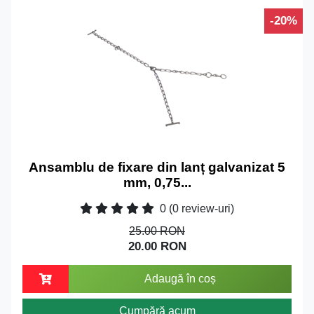
-20%
Ansamblu de fixare din lanț galvanizat 5
mm, 0,75...
0
(0 review-uri)
25.00 RON
20.00 RON
Adaugă în coș
Cumpără acum