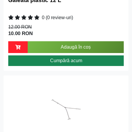
Găleată plastic 12 L
0
(0 review-uri)
12.00 RON
10.00 RON
Adaugă în coș
Cumpără acum