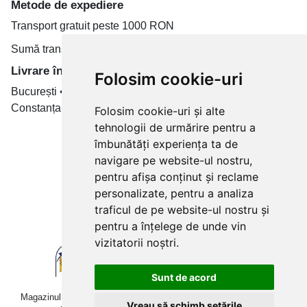
Metode de expediere
Transport gratuit peste 1000 RON
Sumă transport de la 19.99 RON
Livrare în toate țară
Folosim cookie-uri
București • Cluj-Napoca • Brașov • Timișoara • Iași •
Constanța • Craiova
Folosim cookie-uri și alte
tehnologii de urmărire pentru a
Plăți cu card bancar prin
îmbunătăți experiența ta de
navigare pe website-ul nostru,
pentru afișa conținut și reclame
personalizate, pentru a analiza
traficul de pe website-ul nostru și
pentru a înțelege de unde vin
vizitatorii noștri.
Sunt de acord
Magazinul online betoniera-roaba.ro folosește cookies. Navigând în
Vreau să schimb setările