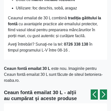
Utilizare: foc deschis, sobă, aragaz
Ceaunul emailat de 30 L combină
tradiția gătitului la
fontă
cu avantajele practice ale emailului protector,
fiind vasul ideal pentru prepararea mâncărurilor în
porții mari, cu gust autentic și curățare facilă.
Aveţi întrebări? Sunaţi-ne la tel:
0726 338 138
în
timpul programului L-V între 08-16 .
Ceaun fontă emailat 30 L
este nou. Imaginile pentru
Ceaun fontă emailat 30 L sunt făcute de siteul betoniera-
roaba.ro.
Ceaun fontă emailat 30 L - alţii
au cumpărat şi aceste produse