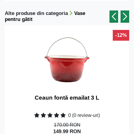
Alte produse din categoria
Vase
pentru gătit
-12%
Ceaun fontă emailat 3 L
0
(0 review-uri)
170.00 RON
149.99 RON