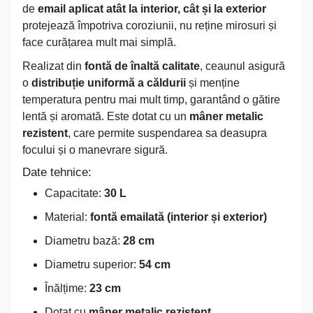
de
email aplicat atât la interior, cât și la exterior
protejează împotriva coroziunii, nu reține mirosuri și
face curățarea mult mai simplă.
Realizat din
fontă de înaltă calitate
, ceaunul asigură
o
distribuție uniformă a căldurii
și menține
temperatura pentru mai mult timp, garantând o gătire
lentă și aromată. Este dotat cu un
mâner metalic
rezistent
, care permite suspendarea sa deasupra
focului și o manevrare sigură.
Date tehnice:
Capacitate:
30 L
Material:
fontă emailată (interior și exterior)
Diametru bază:
28 cm
Diametru superior:
54 cm
Înălțime:
23 cm
Dotat cu
mâner metalic rezistent