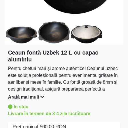
Ceaun fontă Uzbek 12 L cu capac
aluminiu
Pentru chefuri mari și arome autentice! Ceaunul uzbec
este soluția profesională pentru evenimente, grătare în
aer liber și mese în familie. Cu fontă groasă de 8mm și
design tradițional, asigură prepararea perfectă a
preparatelor și a tocănițelor aromate.
Arată mai mult
În stoc
Livrare în termen de 3-4 zile lucrătoare
Preţ original
500.00
RON