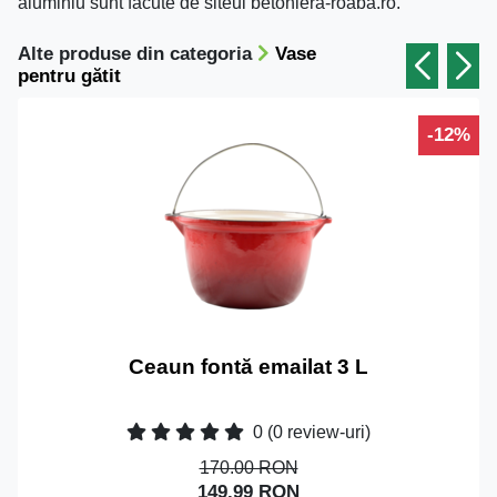
aluminiu sunt făcute de siteul betoniera-roaba.ro.
Alte produse din categoria
Vase
pentru gătit
-12%
Ceaun fontă emailat 3 L
0
(0 review-uri)
170.00 RON
149.99 RON