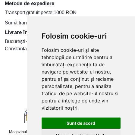
Metode de expediere
Transport gratuit peste 1000 RON
Sumă transport de la 19.99 RON
Livrare în toate țară
Folosim cookie-uri
București • Cluj-Napoca • Brașov • Timișoara • Iași •
Constanța • Craiova
Folosim cookie-uri și alte
tehnologii de urmărire pentru a
Plăți cu card bancar prin
îmbunătăți experiența ta de
navigare pe website-ul nostru,
pentru afișa conținut și reclame
personalizate, pentru a analiza
traficul de pe website-ul nostru și
pentru a înțelege de unde vin
vizitatorii noștri.
Sunt de acord
Magazinul online betoniera-roaba.ro folosește cookies. Navigând în