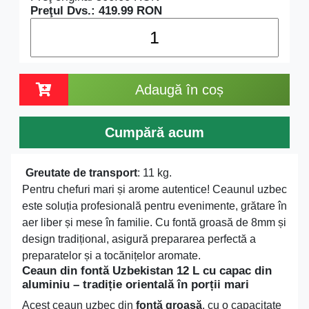
Preţul Dvs.:
419.99
RON
Adaugă în coș
Cumpără acum
Greutate de transport
: 11 kg.
Pentru chefuri mari și arome autentice! Ceaunul uzbec
este soluția profesională pentru evenimente, grătare în
aer liber și mese în familie. Cu fontă groasă de 8mm și
design tradițional, asigură prepararea perfectă a
preparatelor și a tocănițelor aromate.
Ceaun din fontă Uzbekistan 12 L cu capac din
aluminiu – tradiție orientală în porții mari
Acest ceaun uzbec din
fontă groasă
, cu o capacitate