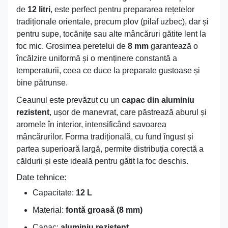
de
12 litri
, este perfect pentru prepararea rețetelor
tradiționale orientale, precum plov (pilaf uzbec), dar și
pentru supe, tocănițe sau alte mâncăruri gătite lent la
foc mic. Grosimea peretelui de
8 mm
garantează o
încălzire uniformă și o menținere constantă a
temperaturii, ceea ce duce la preparate gustoase și
bine pătrunse.
Ceaunul este prevăzut cu un
capac din aluminiu
rezistent
, ușor de manevrat, care păstrează aburul și
aromele în interior, intensificând savoarea
mâncărurilor. Forma tradițională, cu fund îngust și
partea superioară largă, permite distribuția corectă a
căldurii și este ideală pentru gătit la foc deschis.
Date tehnice:
Capacitate:
12 L
Material:
fontă groasă (8 mm)
Capac:
aluminiu rezistent