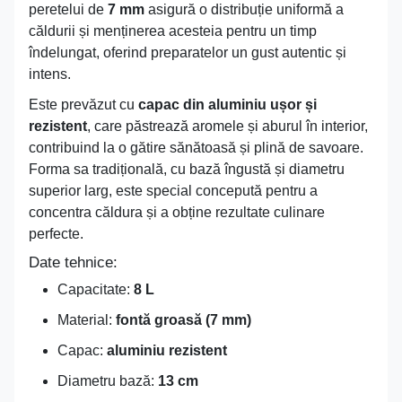
peretelui de
7 mm
asigură o distribuție uniformă a
căldurii și menținerea acesteia pentru un timp
îndelungat, oferind preparatelor un gust autentic și
intens.
Este prevăzut cu
capac din aluminiu ușor și
rezistent
, care păstrează aromele și aburul în interior,
contribuind la o gătire sănătoasă și plină de savoare.
Forma sa tradițională, cu bază îngustă și diametru
superior larg, este special concepută pentru a
concentra căldura și a obține rezultate culinare
perfecte.
Date tehnice:
Capacitate:
8 L
Material:
fontă groasă (7 mm)
Capac:
aluminiu rezistent
Diametru bază:
13 cm