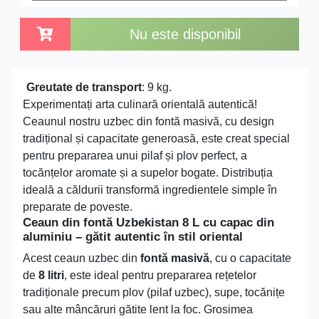
Nu este disponibil
Greutate de transport
: 9 kg.
Experimentați arta culinară orientală autentică!
Ceaunul nostru uzbec din fontă masivă, cu design
tradițional și capacitate generoasă, este creat special
pentru prepararea unui pilaf și plov perfect, a
tocănțelor aromate și a supelor bogate. Distribuția
ideală a căldurii transformă ingredientele simple în
preparate de poveste.
Ceaun din fontă Uzbekistan 8 L cu capac din
aluminiu – gătit autentic în stil oriental
Acest ceaun uzbec din
fontă masivă
, cu o capacitate
de
8 litri
, este ideal pentru prepararea rețetelor
tradiționale precum plov (pilaf uzbec), supe, tocănițe
sau alte mâncăruri gătite lent la foc. Grosimea