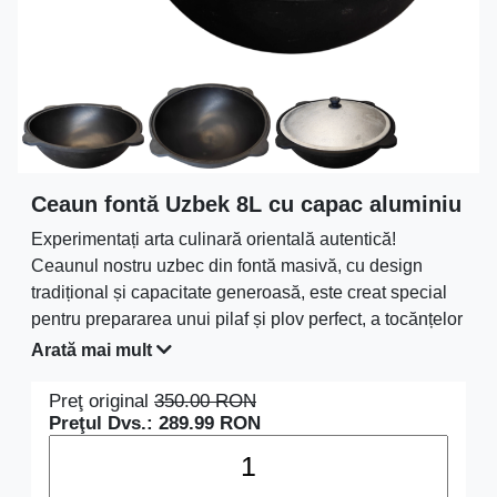
Ceaun fontă Uzbek 8L cu capac aluminiu
Experimentați arta culinară orientală autentică!
Ceaunul nostru uzbec din fontă masivă, cu design
tradițional și capacitate generoasă, este creat special
pentru prepararea unui pilaf și plov perfect, a tocănțelor
aromate și a supelor bogate. Distribuția ideală a
Arată mai mult
căldurii transformă ingredientele simple în preparate de
poveste.
Preţ original
350.00
RON
Preţul Dvs.:
289.99
RON