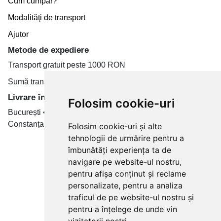
Cum cumpăr?
Modalităţi de transport
Ajutor
Metode de expediere
Transport gratuit peste 1000 RON
Sumă transport de la 19.99 RON
Livrare în toate țară
Folosim cookie-uri
București • Cluj-Napoca • Brașov • Timișoara • Iași •
Constanța • Craiova
Folosim cookie-uri și alte
tehnologii de urmărire pentru a
Plăți cu card bancar prin
îmbunătăți experiența ta de
navigare pe website-ul nostru,
pentru afișa conținut și reclame
personalizate, pentru a analiza
traficul de pe website-ul nostru și
pentru a înțelege de unde vin