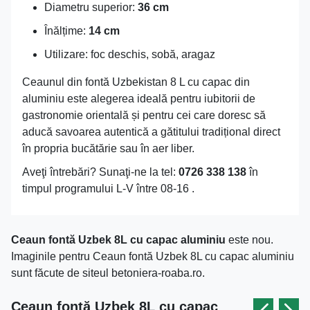
Diametru superior:
36 cm
Înălțime:
14 cm
Utilizare: foc deschis, sobă, aragaz
Ceaunul din fontă Uzbekistan 8 L cu capac din
aluminiu este alegerea ideală pentru iubitorii de
gastronomie orientală și pentru cei care doresc să
aducă savoarea autentică a gătitului tradițional direct
în propria bucătărie sau în aer liber.
Aveţi întrebări? Sunaţi-ne la tel:
0726 338 138
în
timpul programului L-V între 08-16 .
Ceaun fontă Uzbek 8L cu capac aluminiu
este nou.
Imaginile pentru Ceaun fontă Uzbek 8L cu capac aluminiu
sunt făcute de siteul betoniera-roaba.ro.
Ceaun fontă Uzbek 8L cu capac