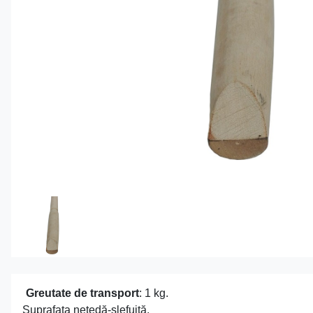
Greutate de transport
: 1 kg.
Suprafata netedă-şlefuită.