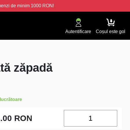
omenzi de minim 1000 RON!
Autentificare
Coșul este gol
tă zăpadă
 lucrătoare
.00
RON