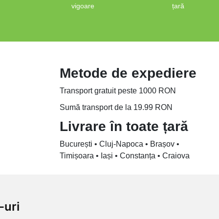
vigoare
țară
Metode de expediere
Transport gratuit peste 1000 RON
Sumă transport de la 19.99 RON
Livrare în toate țară
București • Cluj-Napoca • Brașov •
Timișoara • Iași • Constanța • Craiova
-uri