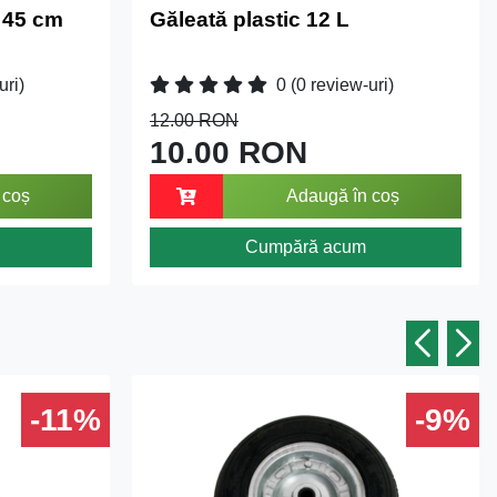
 45 cm
Găleată plastic 12 L
uri)
0
(0 review-uri)
12.00 RON
10.00 RON
 coș
Adaugă în coș
Cumpără acum
-11%
-9%