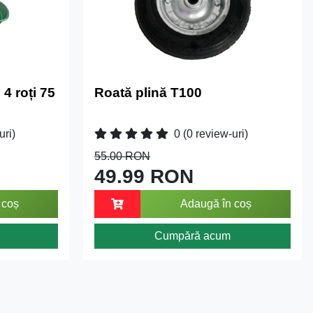
4 roți 75
Roată plină T100
uri)
0
(0 review-uri)
55.00 RON
49.99 RON
 coș
Adaugă în coș
Cumpără acum