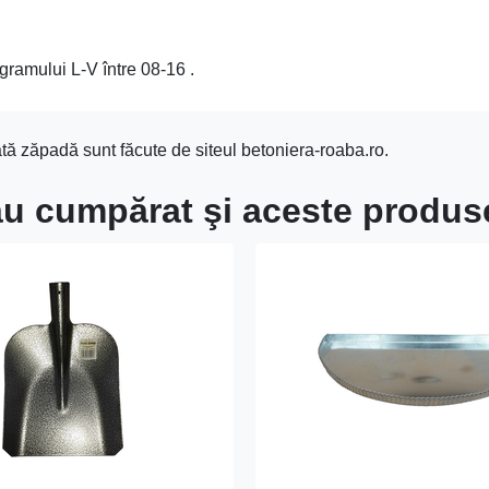
gramului L-V între 08-16 .
ă zăpadă sunt făcute de siteul betoniera-roaba.ro.
 au cumpărat şi aceste produs