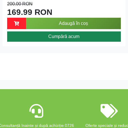
200.00 RON
169.99 RON
Adaugă în coș
Cumpără acum
Consultanță înainte și după achiziție 0726
Oferte speciale și reduc