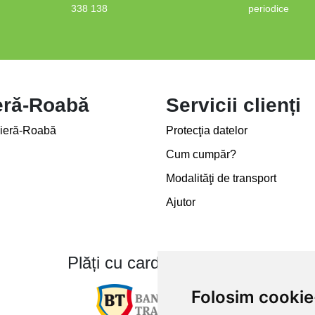
338 138
periodice
eră-Roabă
Servicii clienți
ieră-Roabă
Protecţia datelor
Cum cumpăr?
Modalităţi de transport
Ajutor
Plăți cu card bancar prin
Folosim cookie