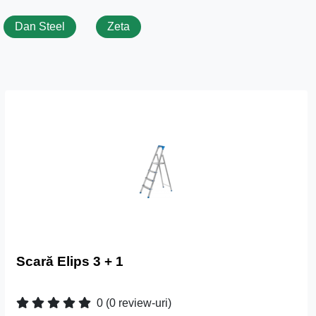
Dan Steel
Zeta
Scară Elips 3 + 1
0
(0 review-uri)