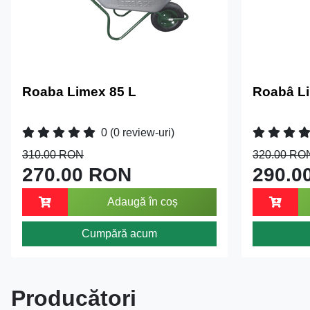
Roaba Limex 85 L
Roabâ Li
0
(0 review-uri)
310.00 RON
320.00 RO
270.00 RON
290.0
Adaugă în coș
Cumpără acum
Producători