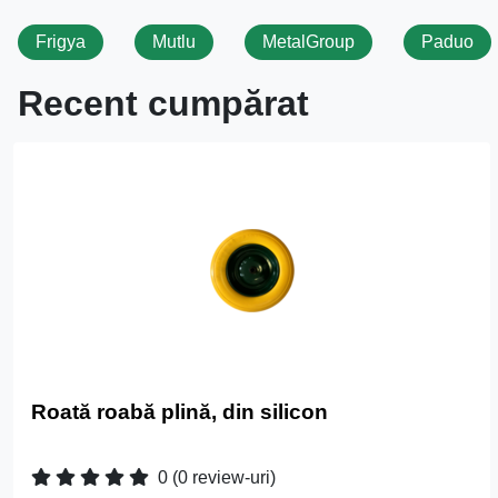
Frigya
Mutlu
MetalGroup
Paduo
Recent cumpărat
Roată roabă plină, din silicon
0
(0 review-uri)