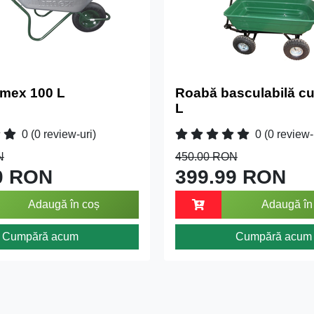
mex 100 L
Roabă basculabilă cu 
L
0
(0 review-uri)
0
(0 review-
N
450.00 RON
0 RON
399.99 RON
Adaugă în coș
Adaugă în
Cumpără acum
Cumpără acum