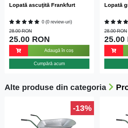
Lopată ascuţită Frankfurt
Lopată g
0
(0 review-uri)
28.00 RON
28.00 RON
25.00 RON
25.00
Adaugă în coș
Cumpără acum
Alte produse din categoria
Pr
-13%