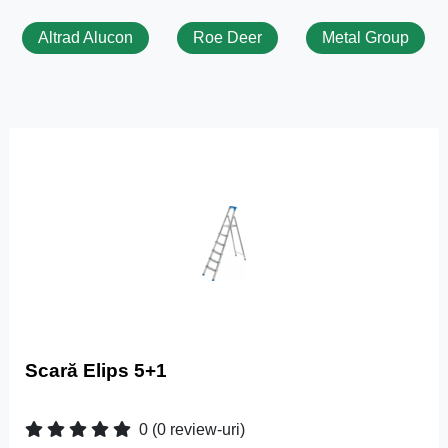
Altrad Alucon
Roe Deer
Metal Group
Scară Elips 5+1
0
(0 review-uri)