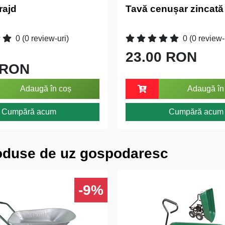
rajd
Tavă cenușar zincată
0
(0 review-uri)
0
(0 review-
23.00 RON
 RON
Adaugă în coș
Adaugă în
Cumpără acum
Cumpără acum
oduse de uz gospodaresc
-9%