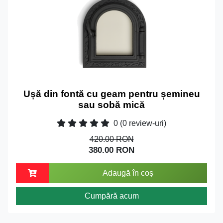
Ușă din fontă cu geam pentru șemineu
sau sobă mică
0
(0 review-uri)
420.00 RON
380.00 RON
Adaugă în coș
Cumpără acum