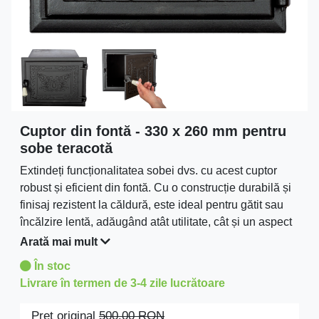
Cuptor din fontă - 330 x 260 mm pentru
sobe teracotă
Extindeți funcționalitatea sobei dvs. cu acest cuptor
robust și eficient din fontă. Cu o construcție durabilă și
finisaj rezistent la căldură, este ideal pentru gătit sau
încălzire lentă, adăugând atât utilitate, cât și un aspect
autentic sobei.
Arată mai mult
În stoc
Livrare în termen de 3-4 zile lucrătoare
Preţ original
500.00
RON