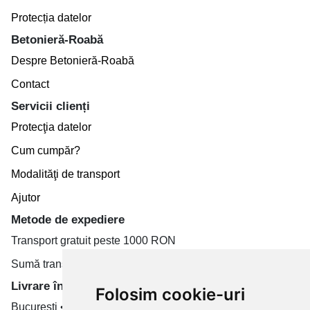
Protecția datelor
Betonieră-Roabă
Despre Betonieră-Roabă
Contact
Servicii clienți
Protecţia datelor
Cum cumpăr?
Modalităţi de transport
Ajutor
Metode de expediere
Transport gratuit peste 1000 RON
Sumă transport de la 19.99 RON
Livrare în toate țară
Folosim cookie-uri
București • Cluj-Napoca • Brașov • Timișoara • Iași •