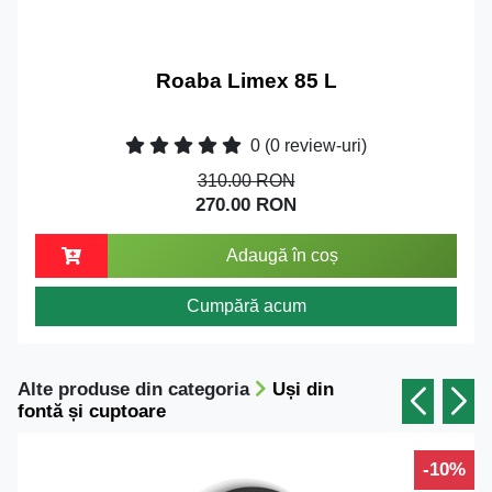
Roaba Limex 85 L
0
(0 review-uri)
310.00 RON
270.00 RON
Adaugă în coș
Cumpără acum
Alte produse din categoria
Uși din
fontă și cuptoare
-10%