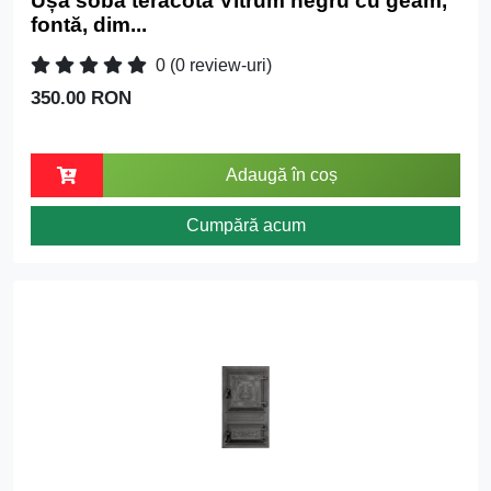
Ușă sobă teracotă Vitrum negru cu geam,
fontă, dim...
0
(0 review-uri)
350.00 RON
Adaugă în coș
Cumpără acum