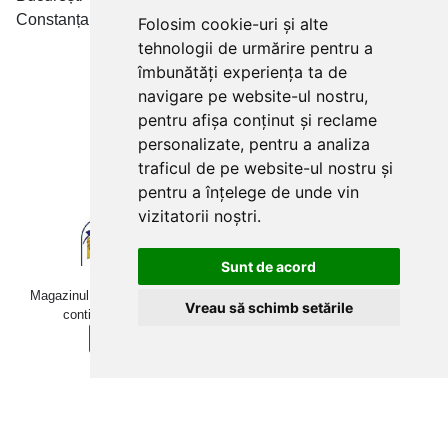
Constanța • Craiova
Folosim cookie-uri și alte
tehnologii de urmărire pentru a
Plăți cu card bancar prin
îmbunătăți experiența ta de
navigare pe website-ul nostru,
pentru afișa conținut și reclame
personalizate, pentru a analiza
traficul de pe website-ul nostru și
pentru a înțelege de unde vin
vizitatorii noștri.
Sunt de acord
Magazinul online betoniera-roaba.ro folosește cookies. Navigând în
Vreau să schimb setările
continuare, îți exprimi acordul pentru folosirea acestora.
Sunt de acord
Află mai multe detalii aici.
Copyright © 2009-2026 betoniera-roaba.ro. Toate drepturile