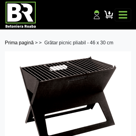
Prima pagină
>
>
Grătar picnic pliabil - 46 x 30 cm