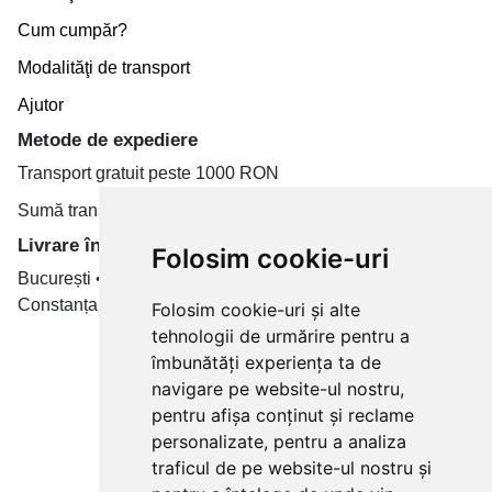
Cum cumpăr?
Modalităţi de transport
Ajutor
Metode de expediere
Transport gratuit peste 1000 RON
Sumă transport de la 19.99 RON
Livrare în toate țară
Folosim cookie-uri
București • Cluj-Napoca • Brașov • Timișoara • Iași •
Constanța • Craiova
Folosim cookie-uri și alte
tehnologii de urmărire pentru a
Plăți cu card bancar prin
îmbunătăți experiența ta de
navigare pe website-ul nostru,
pentru afișa conținut și reclame
personalizate, pentru a analiza
traficul de pe website-ul nostru și