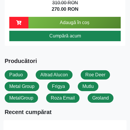
310.00 RON
270.00 RON
Adaugă în coș
Cumpără acum
Producători
Paduo
Altrad Alucon
Roe Deer
Metal Group
Frigya
Mutlu
MetalGroup
Roza Email
Groland
Recent cumpărat