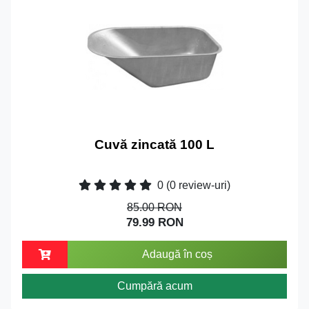
Cuvă zincată 100 L
0
(0 review-uri)
85.00 RON
79.99 RON
Adaugă în coș
Cumpără acum