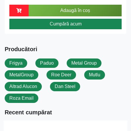
Adaugă în coș
Cumpără acum
Producători
Frigya
Paduo
Metal Group
MetalGroup
Roe Deer
Mutlu
Altrad Alucon
Dan Steel
Roza Email
Recent cumpărat