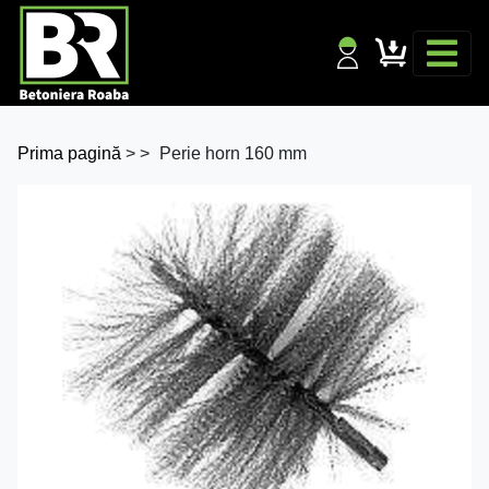
Prima pagină
>
>
Perie horn 160 mm