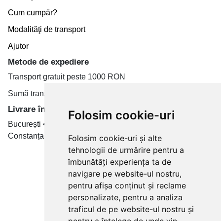
Cum cumpăr?
Modalităţi de transport
Ajutor
Metode de expediere
Transport gratuit peste 1000 RON
Sumă transport de la 19.99 RON
Livrare în toate țară
Folosim cookie-uri
București • Cluj-Napoca • Brașov • Timișoara • Iași •
Constanța • Craiova
Folosim cookie-uri și alte
tehnologii de urmărire pentru a
Plăți cu card bancar prin
îmbunătăți experiența ta de
navigare pe website-ul nostru,
pentru afișa conținut și reclame
personalizate, pentru a analiza
traficul de pe website-ul nostru și