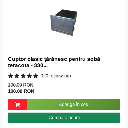
Cuptor clasic țărănesc pentru sobă
teracota - 330...
0
(0 review-uri)
100.00 RON
100.00 RON
Adaugă în coș
Cumpără acum