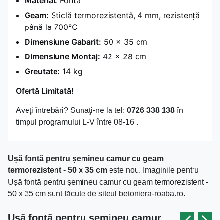
Material:
Fontă
Geam:
Sticlă termorezistentă, 4 mm, rezistență
până la 700°C
Dimensiune Gabarit:
50 x 35 cm
Dimensiune Montaj:
42 x 28 cm
Greutate:
14 kg
Ofertă Limitată!
Aveţi întrebări? Sunaţi-ne la tel:
0726 338 138
în
timpul programului L-V între 08-16 .
Ușă fontă pentru șemineu camur cu geam
termorezistent - 50 x 35 cm
este nou. Imaginile pentru
Ușă fontă pentru șemineu camur cu geam termorezistent -
50 x 35 cm sunt făcute de siteul betoniera-roaba.ro.
Ușă fontă pentru șemineu camur