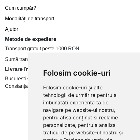
Cum cumpăr?
Modalităţi de transport
Ajutor
Metode de expediere
Transport gratuit peste 1000 RON
Sumă transport de la 19.99 RON
Livrare în toate țară
Folosim cookie-uri
București • Cluj-Napoca • Brașov • Timișoara • Iași •
Constanța • Craiova
Folosim cookie-uri și alte
tehnologii de urmărire pentru a
Plăți cu card bancar prin
îmbunătăți experiența ta de
navigare pe website-ul nostru,
pentru afișa conținut și reclame
personalizate, pentru a analiza
traficul de pe website-ul nostru și