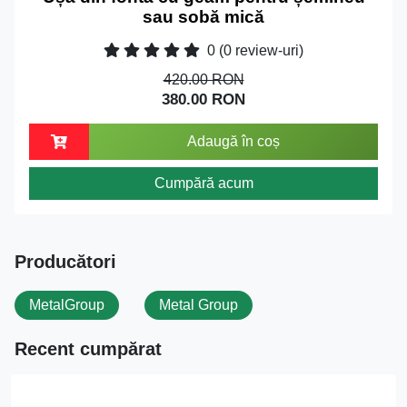
sau sobă mică
0
(0 review-uri)
420.00 RON
380.00 RON
Adaugă în coș
Cumpără acum
Producători
MetalGroup
Metal Group
Recent cumpărat