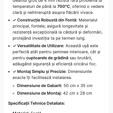
Geamul gros de 4 mm rezistă fără problemă la
temperaturi de până la
700°C
, oferind o vedere
clară și neîntreruptă asupra flăcării vivace.
✓ Construcție Robustă din Fontă:
Materialul
principal, fontele, asigură longevitate și
rezistență excepțională la căldură și deformări,
protejând investiția ta pe termen lung.
✓ Versatilitate de Utilizare:
Această ușă este
perfectă atât pentru șeminee interioare, cât și
pentru
cuptoarele de grădină
sau brutării,
adăugând siguranță și eficiență oricărui foc.
✓ Montaj Simplu și Precizie:
Dimensiunile
exacte îți facilitează instalarea.
Dimensiune de Gabarit:
50 cm x 35 cm
Dimensiune de Montaj:
42 cm x 28 cm
Specificații Tehnice Detaliate: