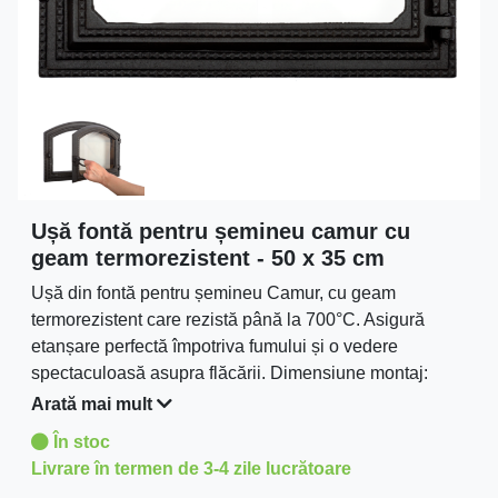
Ușă fontă pentru șemineu camur cu
geam termorezistent - 50 x 35 cm
Ușă din fontă pentru șemineu Camur, cu geam
termorezistent care rezistă până la 700°C. Asigură
etanșare perfectă împotriva fumului și o vedere
spectaculoasă asupra flăcării. Dimensiune montaj:
42x28 cm.
Arată mai mult
În stoc
Livrare în termen de 3-4 zile lucrătoare