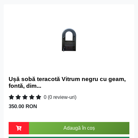
Ușă sobă teracotă Vitrum negru cu geam,
fontă, dim...
0
(0 review-uri)
350.00 RON
Adaugă în coș