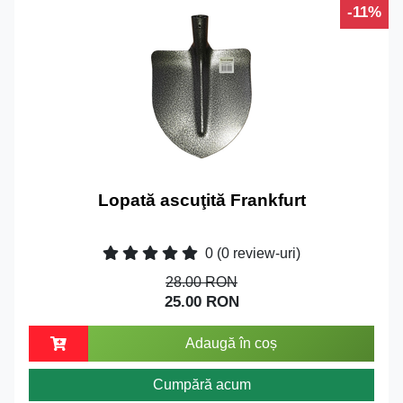
-11%
Lopată ascuţită Frankfurt
0
(0 review-uri)
28.00 RON
25.00 RON
Adaugă în coș
Cumpără acum