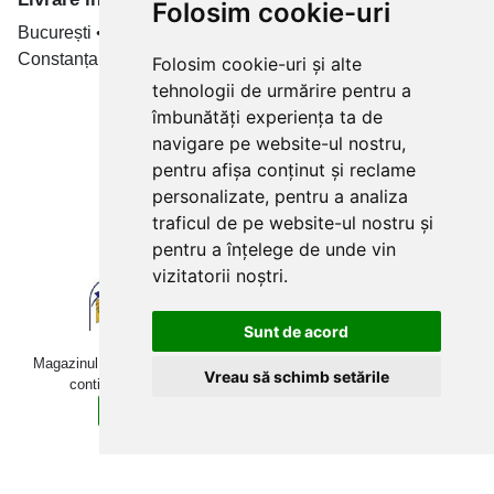
Folosim cookie-uri
București • Cluj-Napoca • Brașov • Timișoara • Iași •
Constanța • Craiova
Folosim cookie-uri și alte
tehnologii de urmărire pentru a
Plăți cu card bancar prin
îmbunătăți experiența ta de
navigare pe website-ul nostru,
pentru afișa conținut și reclame
personalizate, pentru a analiza
traficul de pe website-ul nostru și
pentru a înțelege de unde vin
vizitatorii noștri.
Sunt de acord
Magazinul online betoniera-roaba.ro folosește cookies. Navigând în
Vreau să schimb setările
continuare, îți exprimi acordul pentru folosirea acestora.
Sunt de acord
Află mai multe detalii aici.