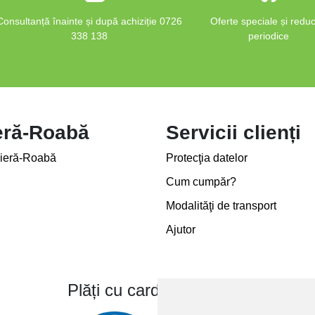
Consultanță înainte și după achiziție 0726
Oferte speciale și reduc
338 138
periodice
eră-Roabă
Servicii clienți
ieră-Roabă
Protecţia datelor
Cum cumpăr?
Modalităţi de transport
Ajutor
Plăți cu card bancar prin