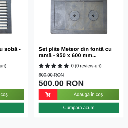
u sobă -
Set plite Meteor din fontă cu
ramă - 950 x 600 mm...
uri)
0
(0 review-uri)
600.00 RON
500.00 RON
 coș
Adaugă în coș
Cumpără acum