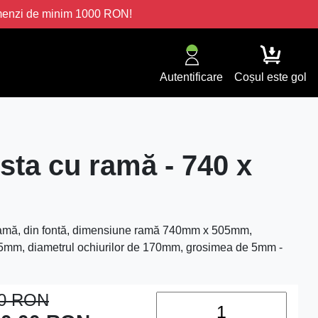
omenzi de minim 1000 RON!
Autentificare
Coșul este gol
esta cu ramă - 740 x
ramă, din fontă, dimensiune ramă 740mm x 505mm,
5mm, diametrul ochiurilor de 170mm, grosimea de 5mm -
00
RON