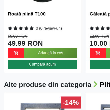
Roată plină T100
Găleată p
0
(0 review-uri)
55.00 RON
12.00 RON
49.99 RON
10.00
Adaugă în coș
Cumpără acum
Alte produse din categoria
Pli
-14%