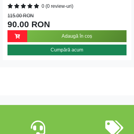
0
(0 review-uri)
115.00 RON
90.00 RON
Adaugă în coș
Cumpără acum