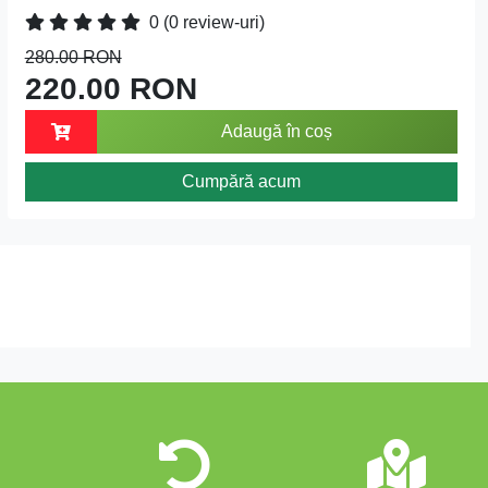
0
(0 review-uri)
280.00 RON
220.00 RON
Adaugă în coș
Cumpără acum