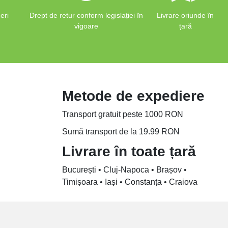
eri
Drept de retur conform legislației în
Livrare oriunde în
vigoare
țară
Metode de expediere
Transport gratuit peste 1000 RON
Sumă transport de la 19.99 RON
Livrare în toate țară
București • Cluj-Napoca • Brașov •
Timișoara • Iași • Constanța • Craiova