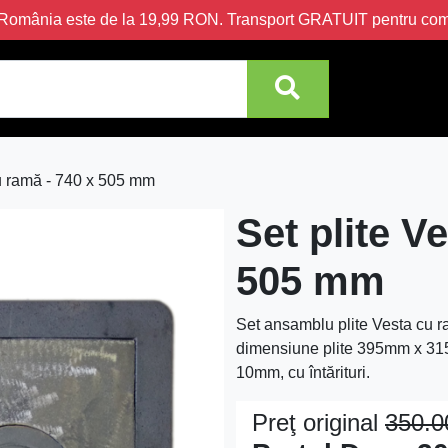
în România este de la 19,99 RON. Transport GRATUIT pentru c
cu ramă - 740 x 505 mm
Set plite V
505 mm
Set ansamblu plite Vesta cu 
dimensiune plite 395mm x 31
10mm, cu întărituri.
Preţ original
350.