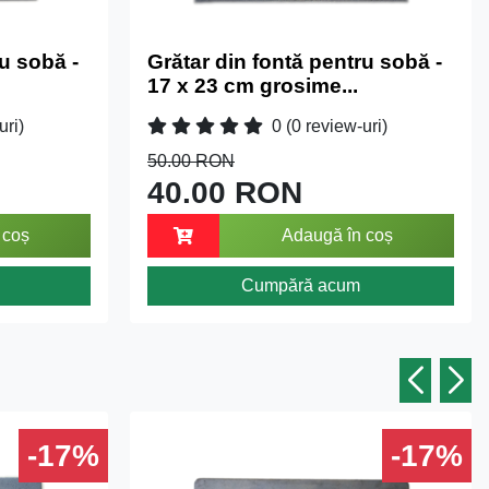
u sobă -
Grătar din fontă pentru sobă -
17 x 23 cm grosime...
uri)
0
(0 review-uri)
50.00 RON
40.00 RON
 coș
Adaugă în coș
Cumpără acum
-17%
-17%