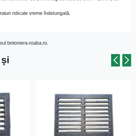
raturi ridicate vreme îndelungată.
eul betoniera-roaba.ro.
 şi