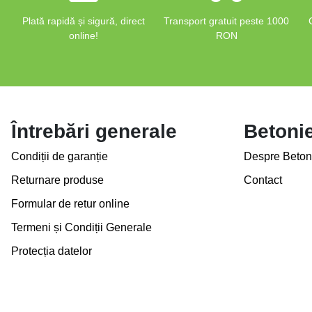
Plată rapidă și sigură, direct
Transport gratuit peste 1000
online!
RON
Întrebări generale
Betoni
Condiții de garanție
Despre Beton
Returnare produse
Contact
Formular de retur online
Termeni și Condiții Generale
Protecția datelor