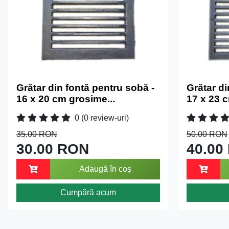
Grătar din fontă pentru sobă -
Grătar di
16 x 20 cm grosime...
17 x 23 c
0
(0 review-uri)
35.00 RON
50.00 RON
30.00 RON
40.00
Adaugă în coș
Cumpără acum