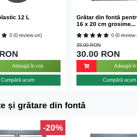
lastic 12 L
Grătar din fontă pentr
16 x 20 cm grosime...
0
(0 review-uri)
0
(0 review-
35.00 RON
 RON
30.00 RON
Adaugă în coș
Adaugă în
Cumpără acum
Cumpără acum
te și grătare din fontă
-20%