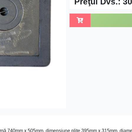
Preţul Dvs.:
30
e ramă 740mm x 505mm, dimensiune plite 395mm x 315mm, diame