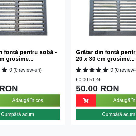
n fontă pentru sobă -
Grătar din fontă pentr
m grosime...
20 x 30 cm grosime...
0
(0 review-uri)
0
(0 review-
60.00 RON
 RON
50.00 RON
Adaugă în coș
Adaugă în
Cumpără acum
Cumpără acum