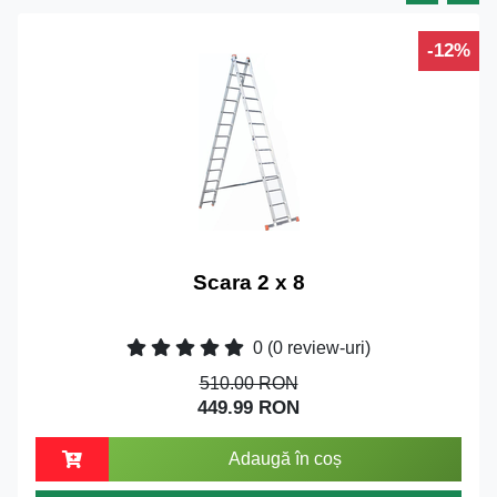
-12%
Scara 2 x 8
0
(0 review-uri)
510.00 RON
449.99 RON
Adaugă în coș