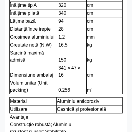
Înălțime tip A
320
cm
Înălțime pliată
340
cm
Lățime bază
94
cm
Distanță între trepte
28
cm
Grosimea aluminiului
1.2
mm
Greutate netă (N.W)
16.5
kg
Sarcină maximă
admisă
150
kg
341 × 47 ×
Dimensiune ambalaj
16
cm
Volum unitar (Unit
packing)
0.256
m³
Material
Aluminiu anticoroziv
Utilizare
Casnică și profesională
Avantaje :
Construcție robustă; Aluminiu
rezistent și ușor; Stabilitate