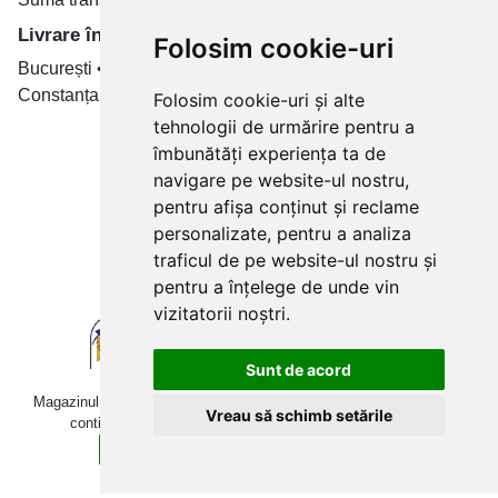
Livrare în toate țară
Folosim cookie-uri
București • Cluj-Napoca • Brașov • Timișoara • Iași •
Constanța • Craiova
Folosim cookie-uri și alte
tehnologii de urmărire pentru a
Plăți cu card bancar prin
îmbunătăți experiența ta de
navigare pe website-ul nostru,
pentru afișa conținut și reclame
personalizate, pentru a analiza
traficul de pe website-ul nostru și
pentru a înțelege de unde vin
vizitatorii noștri.
Sunt de acord
Magazinul online betoniera-roaba.ro folosește cookies. Navigând în
Vreau să schimb setările
continuare, îți exprimi acordul pentru folosirea acestora.
Sunt de acord
Află mai multe detalii aici.