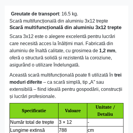
Greutate de transport
: 16.5 kg.
Scară multifuncțională din aluminiu 3x12 trepte
Scară multifuncțională din aluminiu 3x12 trepte
Scara 3x12 este o alegere excelentă pentru lucrări
care necesită acces la înălțimi mari. Fabricată din
aluminiu de înaltă calitate, cu grosimea de
1,2 mm
,
oferă o structură solidă și rezistentă la coroziune,
asigurând o utilizare îndelungată.
Această scară multifuncțională poate fi utilizată în
trei
moduri diferite
– ca scară simplă, tip „A” sau
extensibilă – fiind ideală pentru gospodării, construcții
și lucrări profesionale.
Unitate /
Specificatie
Valoare
Detaliu
Număr total de trepte
3 × 12
-
Lungime extinsă
788
cm