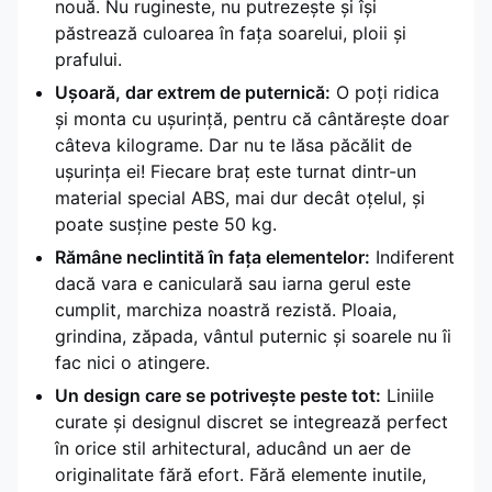
nouă. Nu rugineste, nu putrezește și își
păstrează culoarea în fața soarelui, ploii și
prafului.
Ușoară, dar extrem de puternică:
O poți ridica
și monta cu ușurință, pentru că cântărește doar
câteva kilograme. Dar nu te lăsa păcălit de
ușurința ei! Fiecare braț este turnat dintr-un
material special ABS, mai dur decât oțelul, și
poate susține peste 50 kg.
Rămâne neclintită în fața elementelor:
Indiferent
dacă vara e caniculară sau iarna gerul este
cumplit, marchiza noastră rezistă. Ploaia,
grindina, zăpada, vântul puternic și soarele nu îi
fac nici o atingere.
Un design care se potrivește peste tot:
Liniile
curate și designul discret se integrează perfect
în orice stil arhitectural, aducând un aer de
originalitate fără efort. Fără elemente inutile,