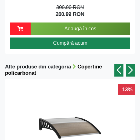
300.00 RON
260.99 RON
Adaugă în coș
Cumpără acum
Alte produse din categoria
Copertine
policarbonat
-13%