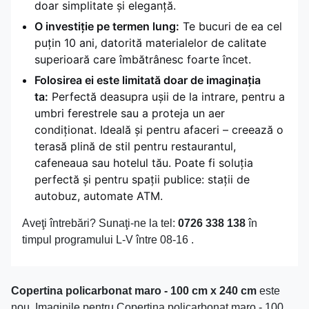
doar simplitate și eleganță.
O investiție pe termen lung:
Te bucuri de ea cel
puțin 10 ani, datorită materialelor de calitate
superioară care îmbătrânesc foarte încet.
Folosirea ei este limitată doar de imaginația
ta:
Perfectă deasupra ușii de la intrare, pentru a
umbri ferestrele sau a proteja un aer
condiționat. Ideală și pentru afaceri – creează o
terasă plină de stil pentru restaurantul,
cafeneaua sau hotelul tău. Poate fi soluția
perfectă și pentru spații publice: stații de
autobuz, automate ATM.
Aveţi întrebări? Sunaţi-ne la tel:
0726 338 138
în
timpul programului L-V între 08-16 .
Copertina policarbonat maro - 100 cm x 240 cm
este
nou. Imaginile pentru Copertina policarbonat maro - 100