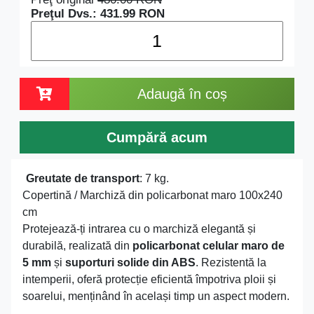
Preţul Dvs.:
431.99
RON
Adaugă în coș
Cumpără acum
Greutate de transport
: 7 kg.
Copertină / Marchiză din policarbonat maro 100x240
cm
Protejează-ți intrarea cu o marchiză elegantă și
durabilă, realizată din
policarbonat celular maro de
5 mm
și
suporturi solide din ABS
. Rezistentă la
intemperii, oferă protecție eficientă împotriva ploii și
soarelui, menținând în același timp un aspect modern.