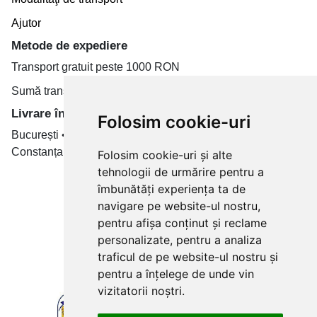
Ajutor
Metode de expediere
Transport gratuit peste 1000 RON
Sumă transport de la 19.99 RON
Livrare în toate țară
Folosim cookie-uri
București • Cluj-Napoca • Brașov • Timișoara • Iași •
Constanța • Craiova
Folosim cookie-uri și alte
tehnologii de urmărire pentru a
Plăți cu card bancar prin
îmbunătăți experiența ta de
navigare pe website-ul nostru,
pentru afișa conținut și reclame
personalizate, pentru a analiza
traficul de pe website-ul nostru și
pentru a înțelege de unde vin
vizitatorii noștri.