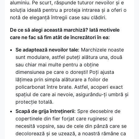
aluminiu. Pe scurt, răspunde tuturor nevoilor și e
soluția ideală pentru a proteja intrarea și a oferi o
notă de eleganță întregii case sau clădiri.
De ce să alegi această marchiză? Iată motivele
care ne fac să fim atât de încrezători în ea:
Se adaptează nevoilor tale:
Marchizele noaste
sunt modulare, astfel puteți alătura una, două
sau chiar mai multe pentru a obține
dimensiunea pe care o dorești! Poți ajusta
lățimea prin simpla alăturare a foilor de
policarbonat între brate. Astfel, acoperi exact
spațiul de care ai nevoie, asigurându-ți umbră și
protecție totală.
Scapă de grija întreținerii:
Spre deosebire de
copertinele din fier forjat care ruginesc și
necesită vopsire, sau de cele din pânză care se
decolorează și se uzează, a noastră rămâne ca